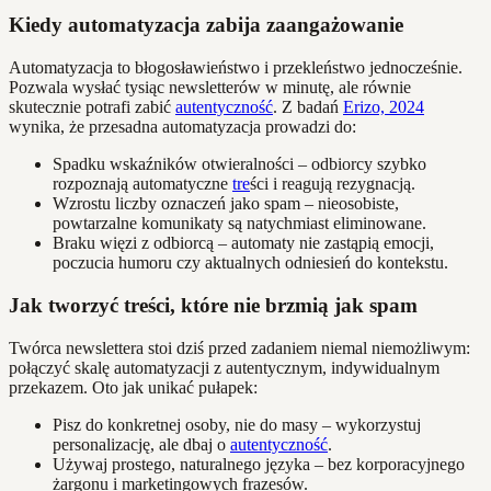
Kiedy automatyzacja zabija zaangażowanie
Automatyzacja to błogosławieństwo i przekleństwo jednocześnie.
Pozwala wysłać tysiąc newsletterów w minutę, ale równie
skutecznie potrafi zabić
autentyczność
. Z badań
Erizo, 2024
wynika, że przesadna automatyzacja prowadzi do:
Spadku wskaźników otwieralności – odbiorcy szybko
rozpoznają automatyczne
tre
ści i reagują rezygnacją.
Wzrostu liczby oznaczeń jako spam – nieosobiste,
powtarzalne komunikaty są natychmiast eliminowane.
Braku więzi z odbiorcą – automaty nie zastąpią emocji,
poczucia humoru czy aktualnych odniesień do kontekstu.
Jak tworzyć treści, które nie brzmią jak spam
Twórca newslettera stoi dziś przed zadaniem niemal niemożliwym:
połączyć skalę automatyzacji z autentycznym, indywidualnym
przekazem. Oto jak unikać pułapek:
Pisz do konkretnej osoby, nie do masy – wykorzystuj
personalizację, ale dbaj o
autentyczność
.
Używaj prostego, naturalnego języka – bez korporacyjnego
żargonu i marketingowych frazesów.