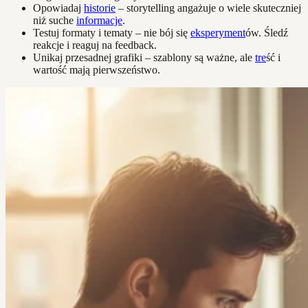
Opowiadaj
historie
– storytelling angażuje o wiele skuteczniej
niż suche
informacje
.
Testuj formaty i tematy – nie bój się
eksperyment
ów. Śledź
reakcje i reaguj na feedback.
Unikaj przesadnej grafiki – szablony są ważne, ale
tre
ść i
wartość mają pierwszeństwo.