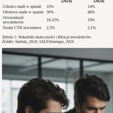
(2024)
(2024)
Udział e-maili w spamie
16%
14%
Ofertowe maile w spamie
50%
48%
Otwieralność
18-22%
19%
newsletterów
Średni CTR newslettera
2,5%
2,1%
Tabela 1: Wskaźniki skuteczności i filtracji newsletterów
Źródło: Statista, 2024; SALESmanago, 2024