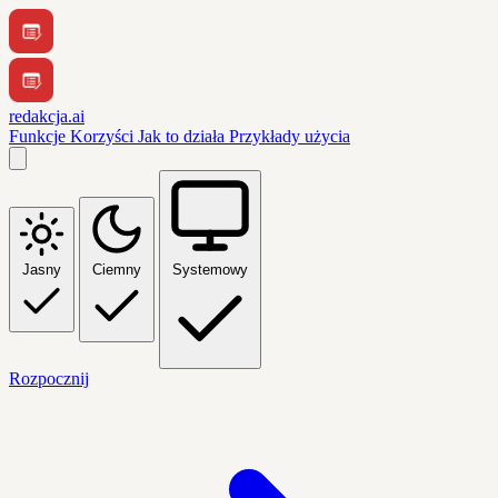
redakcja.ai
Funkcje
Korzyści
Jak to działa
Przykłady użycia
Jasny
Ciemny
Systemowy
Rozpocznij