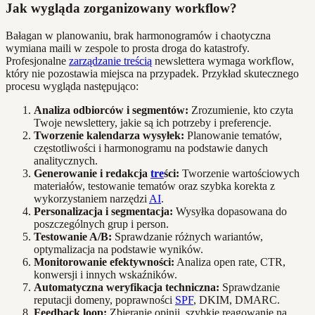
Jak wygląda zorganizowany workflow?
Bałagan w planowaniu, brak harmonogramów i chaotyczna
wymiana maili w zespole to prosta droga do katastrofy.
Profesjonalne
zarządzanie treścią
newslettera wymaga workflow,
który nie pozostawia miejsca na przypadek. Przykład skutecznego
procesu wygląda następująco:
Analiza odbiorców i segmentów:
Zrozumienie, kto czyta
Twoje newslettery, jakie są ich potrzeby i preferencje.
Tworzenie kalendarza wysyłek:
Planowanie tematów,
częstotliwości i harmonogramu na podstawie danych
analitycznych.
Generowanie i redakcja
tre
ści:
Tworzenie wartościowych
materiałów, testowanie tematów oraz szybka korekta z
wykorzystaniem narzędzi
AI
.
Personalizacja i segmentacja:
Wysyłka dopasowana do
poszczególnych grup i person.
Testowanie A/B:
Sprawdzanie różnych wariantów,
optymalizacja na podstawie wyników.
Monitorowanie efektywności:
Analiza open rate, CTR,
konwersji i innych wskaźników.
Automatyczna weryfikacja techniczna:
Sprawdzanie
reputacji domeny, poprawności
SPF
, DKIM, DMARC.
Feedback loop:
Zbieranie opinii, szybkie reagowanie na