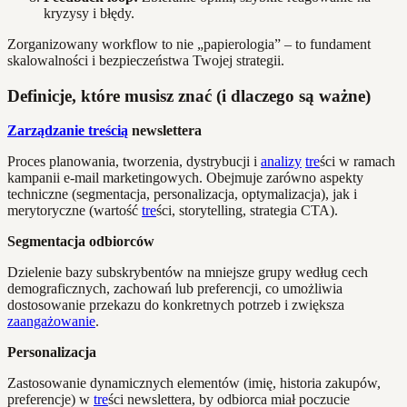
kryzysy i błędy.
Zorganizowany workflow to nie „papierologia” – to fundament
skalowalności i bezpieczeństwa Twojej strategii.
Definicje, które musisz znać (i dlaczego są ważne)
Zarządzanie treścią
newslettera
Proces planowania, tworzenia, dystrybucji i
analizy
tre
ści w ramach
kampanii e-mail marketingowych. Obejmuje zarówno aspekty
techniczne (segmentacja, personalizacja, optymalizacja), jak i
merytoryczne (wartość
tre
ści, storytelling, strategia CTA).
Segmentacja odbiorców
Dzielenie bazy subskrybentów na mniejsze grupy według cech
demograficznych, zachowań lub preferencji, co umożliwia
dostosowanie przekazu do konkretnych potrzeb i zwiększa
zaangażowanie
.
Personalizacja
Zastosowanie dynamicznych elementów (imię, historia zakupów,
preferencje) w
tre
ści newslettera, by odbiorca miał poczucie