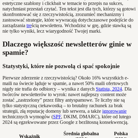
estetyczne szablony i clickbait w temacie to przepis na sukces,
natychmiast przestań czytać. Ten tekst jest dla tych, którzy są gotowi
skonfrontować się z rzeczywistością, zrozumieć mechanizmy i
zastosować strategie, które wywracają dotychczasowe podejście do
zarządzania
tre
ścią newslettera. Wchodzisz w grę, gdzie stawką są
nie tylko wyniki, lecz wiarygodność Twojej marki.
Dlaczego większość newsletterów ginie w
spamie?
Statystyki, które nie pozwolą ci spać spokojnie
Pierwsze zderzenie z rzeczywistością? Około 16% wszystkich e-
maili na świecie ląduje w spamie, a nawet 50% maili ofertowych
nigdy nie trafia do odbiorcy – wynika z danych
Statista, 2024
. Dla
twórców newsletterów to wyrok: nawet najlepszy content może
zostać „zastrzelony” przez filtry antyspamowe. Te liczby nie są
tylko statystyczną ciekawostką – to brutalny rachunek za brak
strategii, złą reputację domeny lub serwera, a także
ignorowanie
technicznych wymogów (
SPF
, DKIM, DMARC), które od lutego
2024 są egzekwowane przez Google z bezlitosną konsekwencją.
Średnia globalna
Polska
Wskaźnik