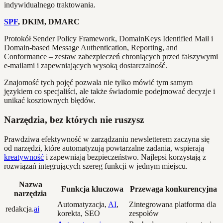
indywidualnego traktowania.
SPF
, DKIM, DMARC
Protokół Sender Policy Framework, DomainKeys Identified Mail i
Domain-based Message Authentication, Reporting, and
Conformance – zestaw zabezpieczeń chroniących przed fałszywymi
e-mailami i zapewniających wysoką dostarczalność.
Znajomość tych pojęć pozwala nie tylko mówić tym samym
językiem co specjaliści, ale także świadomie podejmować decyzje i
unikać kosztownych błędów.
Narzędzia, bez których nie ruszysz
Prawdziwa efektywność w zarządzaniu newsletterem zaczyna się
od narzędzi, które automatyzują powtarzalne zadania, wspierają
kreatywność
i zapewniają bezpieczeństwo. Najlepsi korzystają z
rozwiązań integrujących szereg funkcji w jednym miejscu.
Nazwa
Funkcja kluczowa
Przewaga konkurencyjna
narzędzia
Automatyzacja,
AI
,
Zintegrowana platforma dla
redakcja.
ai
korekta, SEO
zespołów