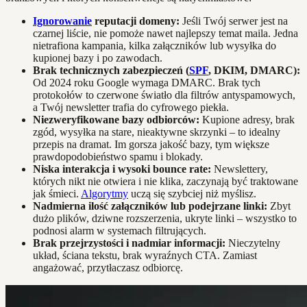
Ignorowanie
reputacji domeny:
Jeśli Twój serwer jest na
czarnej liście, nie pomoże nawet najlepszy temat maila. Jedna
nietrafiona kampania, kilka załączników lub wysyłka do
kupionej bazy i po zawodach.
Brak technicznych zabezpieczeń (
SPF
, DKIM, DMARC):
Od 2024 roku Google wymaga DMARC. Brak tych
protokołów to czerwone światło dla filtrów antyspamowych,
a Twój newsletter trafia do cyfrowego piekła.
Niezweryfikowane bazy odbiorców:
Kupione adresy, brak
zgód, wysyłka na stare, nieaktywne skrzynki – to idealny
przepis na dramat. Im gorsza jakość bazy, tym większe
prawdopodobieństwo spamu i blokady.
Niska interakcja i wysoki bounce rate:
Newslettery,
których nikt nie otwiera i nie klika, zaczynają być traktowane
jak śmieci.
Algorytmy
uczą się szybciej niż myślisz.
Nadmierna ilość załączników lub podejrzane linki:
Zbyt
dużo plików, dziwne rozszerzenia, ukryte linki – wszystko to
podnosi alarm w systemach filtrujących.
Brak przejrzystości i nadmiar informacji:
Nieczytelny
układ, ściana tekstu, brak wyraźnych CTA. Zamiast
angażować, przytłaczasz odbiorcę.