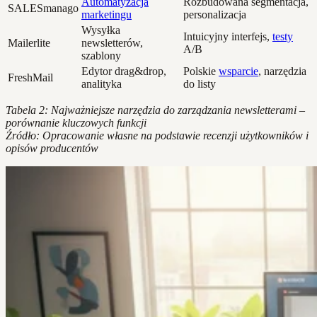
Automatyzacja
Rozbudowana segmentacja,
SALESmanago
marketingu
personalizacja
Wysyłka
Intuicyjny interfejs,
testy
Mailerlite
newsletterów,
A/B
szablony
Edytor drag&drop,
Polskie
wsparcie
, narzędzia
FreshMail
analityka
do listy
Tabela 2: Najważniejsze narzędzia do zarządzania newsletterami –
porównanie kluczowych funkcji
Źródło: Opracowanie własne na podstawie recenzji użytkowników i
opisów producentów