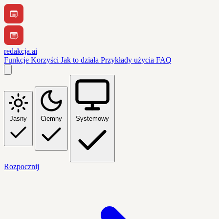
redakcja.ai
Funkcje
Korzyści
Jak to działa
Przykłady użycia
FAQ
Jasny
Ciemny
Systemowy
Rozpocznij