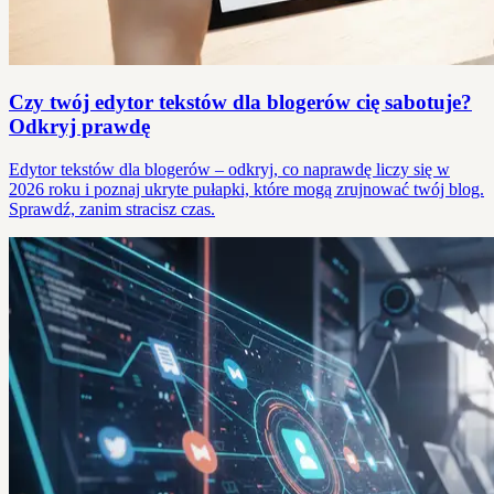
Czy twój edytor tekstów dla blogerów cię sabotuje?
Odkryj prawdę
Edytor tekstów dla blogerów – odkryj, co naprawdę liczy się w
2026 roku i poznaj ukryte pułapki, które mogą zrujnować twój blog.
Sprawdź, zanim stracisz czas.