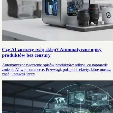
Czy AI zniszczy twój sklep? Automatyczne opisy
produktów bez cenzury
Automatyczne tworzenie opisów produktów: odkryj, co naprawdę
zmienia AI w e-commerce. Przewagi, pułapki i sekrety, które musisz
znać. Sprawdź teraz!