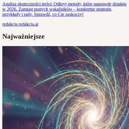
Analiza skuteczności treści: Odkryj metody, które naprawdę działają
w 2026. Zamiast pustych wskaźników – konkretne strategie,
przykłady i rady. Sprawdź, co Cię zaskoczy!
redakcja
redakcja.ai
Najważniejsze