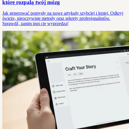
które rozpalą twój mózg
Jak generować pomysły na nowe artykuły szybciej i lepiej. Odkryj
świeże, nieoczywiste metody oraz sekrety profesjonalistów.
Sprawdź, zanim inni cię wyprzedzą!