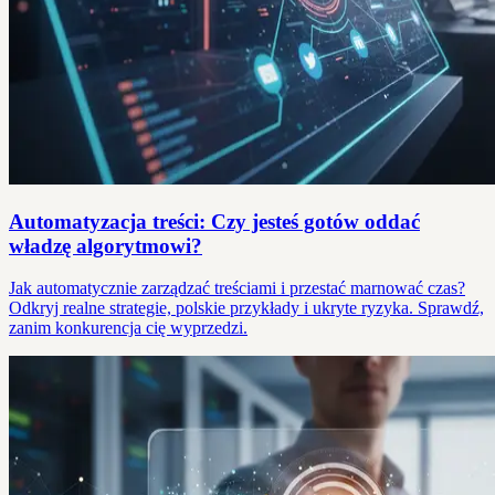
Automatyzacja treści: Czy jesteś gotów oddać
władzę algorytmowi?
Jak automatycznie zarządzać treściami i przestać marnować czas?
Odkryj realne strategie, polskie przykłady i ukryte ryzyka. Sprawdź,
zanim konkurencja cię wyprzedzi.