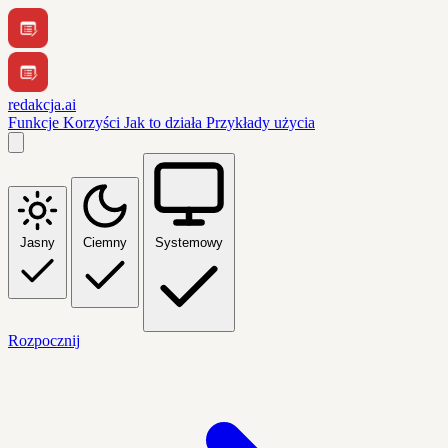
redakcja.ai
Funkcje
Korzyści
Jak to działa
Przykłady użycia
Jasny
Ciemny
Systemowy
Rozpocznij