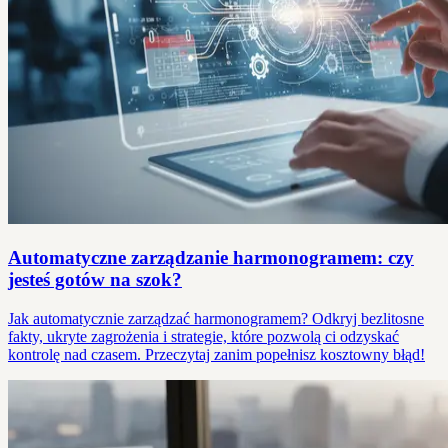
Automatyczne zarządzanie harmonogramem: czy
jesteś gotów na szok?
Jak automatycznie zarządzać harmonogramem? Odkryj bezlitosne
fakty, ukryte zagrożenia i strategie, które pozwolą ci odzyskać
kontrolę nad czasem. Przeczytaj zanim popełnisz kosztowny błąd!