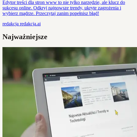
Edytor treści dla stron www to nie tylko narzędzie, ale klucz do
sukcesu online. Odkryj najnowsze trendy, ukryte zagrożenia i
wybierz mądrze. Przeczytaj zanim popełnisz błąd!
redakcja
redakcja.ai
Najważniejsze