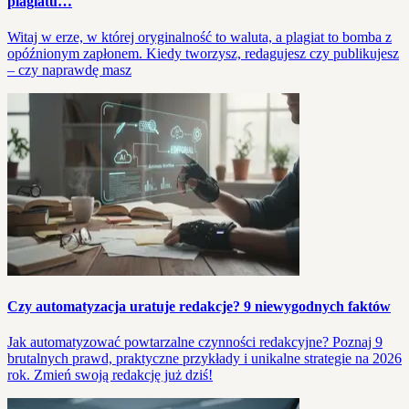
plagiatu…
Witaj w erze, w której oryginalność to waluta, a plagiat to bomba z
opóźnionym zapłonem. Kiedy tworzysz, redagujesz czy publikujesz
– czy naprawdę masz
Czy automatyzacja uratuje redakcje? 9 niewygodnych faktów
Jak automatyzować powtarzalne czynności redakcyjne? Poznaj 9
brutalnych prawd, praktyczne przykłady i unikalne strategie na 2026
rok. Zmień swoją redakcję już dziś!