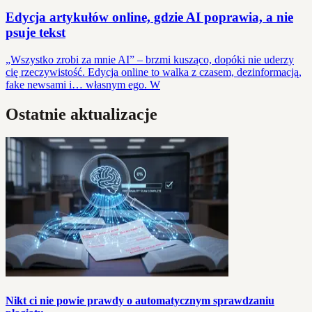
Edycja artykułów online, gdzie AI poprawia, a nie
psuje tekst
„Wszystko zrobi za mnie AI” – brzmi kusząco, dopóki nie uderzy
cię rzeczywistość. Edycja online to walka z czasem, dezinformacją,
fake newsami i… własnym ego. W
Ostatnie aktualizacje
Nikt ci nie powie prawdy o automatycznym sprawdzaniu