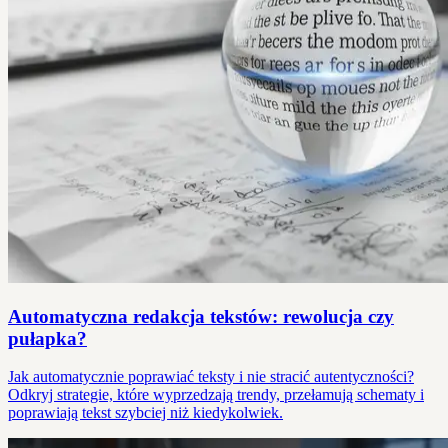
Automatyczna redakcja tekstów: rewolucja czy
pułapka?
Jak automatycznie poprawiać teksty i nie stracić autentyczności?
Odkryj strategie, które wyprzedzają trendy, przełamują schematy i
poprawiają tekst szybciej niż kiedykolwiek.