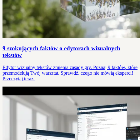
9 szokujących faktów o edytorach wizualnych
tekstów
Edytor wizualny tekstów zmienia zasady gry. Poznaj 9 faktów, które
przemodelują Twój warsztat. Sprawdź, czego nie mówią eksperci!
Przeczytaj teraz.