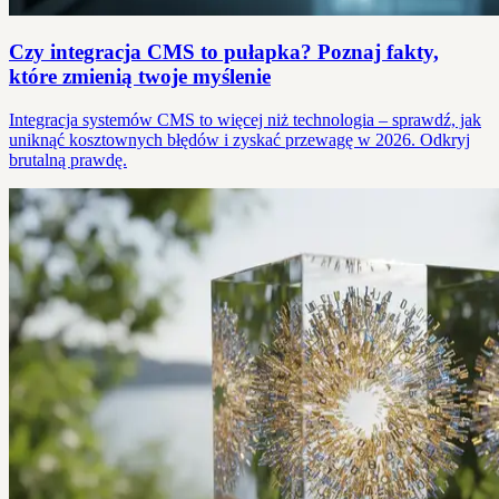
Czy integracja CMS to pułapka? Poznaj fakty,
które zmienią twoje myślenie
Integracja systemów CMS to więcej niż technologia – sprawdź, jak
uniknąć kosztownych błędów i zyskać przewagę w 2026. Odkryj
brutalną prawdę.