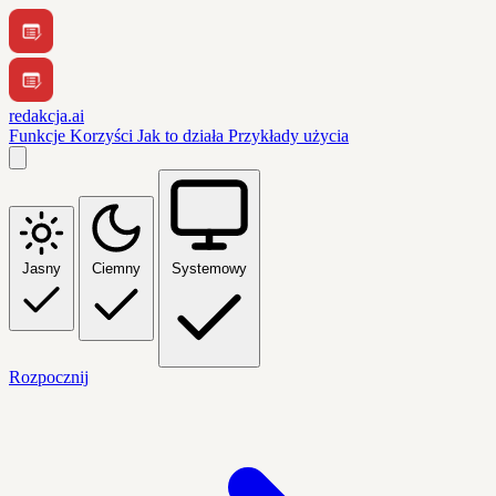
redakcja.ai
Funkcje
Korzyści
Jak to działa
Przykłady użycia
Jasny
Ciemny
Systemowy
Rozpocznij