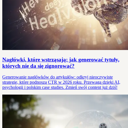
Nagłówki, które wstrząsają: jak generować tytuły,
których nie da się zignorować?
Generowanie nagłówków do artykułów: odkryj nieoczywiste
strategie, które podnoszą CTR w 2026 roku. Przewaga dzięki AI,
psychologii i polskim case studies. Zmień swój content już dziś!