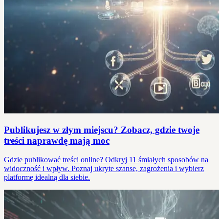
Publikujesz w złym miejscu? Zobacz, gdzie twoje
treści naprawdę mają moc
Gdzie publikować treści online? Odkryj 11 śmiałych sposobów na
widoczność i wpływ. Poznaj ukryte szanse, zagrożenia i wybierz
platformę idealną dla siebie.