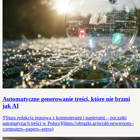
Automatyczne generowanie treści, które nie brzmi
jak AI
![Stara redakcja prasowa z komputerami i papierami – początki
automatyzacji treści w Polsce](https://obrazki.ai/m/old-newsroom--
computers--papers--press)