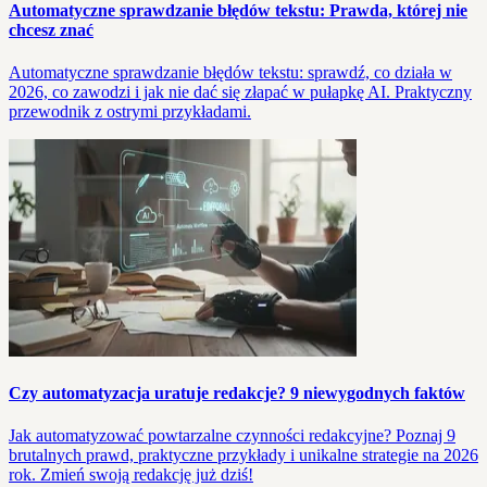
Automatyczne sprawdzanie błędów tekstu: Prawda, której nie
chcesz znać
Automatyczne sprawdzanie błędów tekstu: sprawdź, co działa w
2026, co zawodzi i jak nie dać się złapać w pułapkę AI. Praktyczny
przewodnik z ostrymi przykładami.
Czy automatyzacja uratuje redakcje? 9 niewygodnych faktów
Jak automatyzować powtarzalne czynności redakcyjne? Poznaj 9
brutalnych prawd, praktyczne przykłady i unikalne strategie na 2026
rok. Zmień swoją redakcję już dziś!