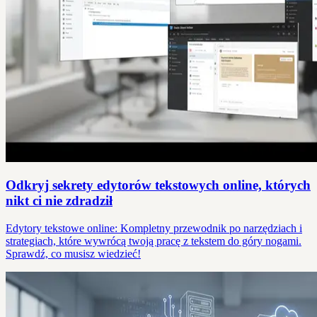
Odkryj sekrety edytorów tekstowych online, których
nikt ci nie zdradził
Edytory tekstowe online: Kompletny przewodnik po narzędziach i
strategiach, które wywrócą twoją pracę z tekstem do góry nogami.
Sprawdź, co musisz wiedzieć!