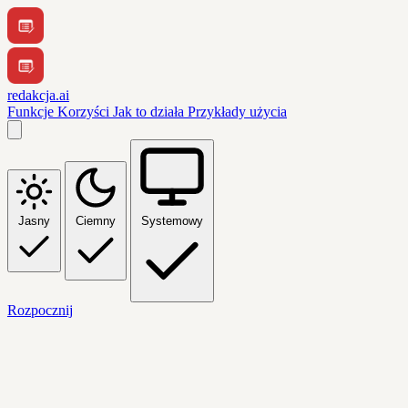
redakcja.ai
Funkcje
Korzyści
Jak to działa
Przykłady użycia
Jasny
Ciemny
Systemowy
Rozpocznij