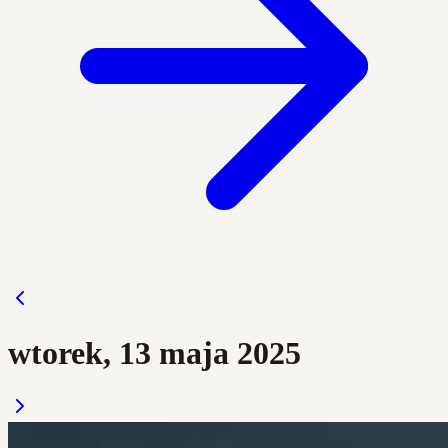
wtorek, 13 maja 2025