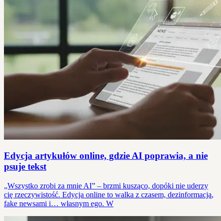
Edycja artykułów online, gdzie AI poprawia, a nie
psuje tekst
„Wszystko zrobi za mnie AI” – brzmi kusząco, dopóki nie uderzy
cię rzeczywistość. Edycja online to walka z czasem, dezinformacją,
fake newsami i… własnym ego. W