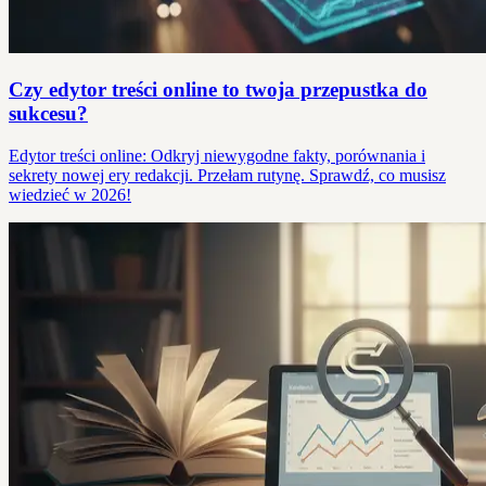
Czy edytor treści online to twoja przepustka do
sukcesu?
Edytor treści online: Odkryj niewygodne fakty, porównania i
sekrety nowej ery redakcji. Przełam rutynę. Sprawdź, co musisz
wiedzieć w 2026!