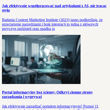
Jak efektywnie współpracować nad artykułami z AI, nie tracąc
stylu
Badania Content Marketing Institute (2023) jasno podkreślają, że
przeciążenie narzędziami i brak integracji to jedna z głównych
przyczyn opóźnień oraz spadku ja
Portal informacyjny bez ściemy: Odkryj ciemne strony
zarządzania i wygrywaj
Jak efektywnie zarządzać portalem informacyjnym? Poznaj 11