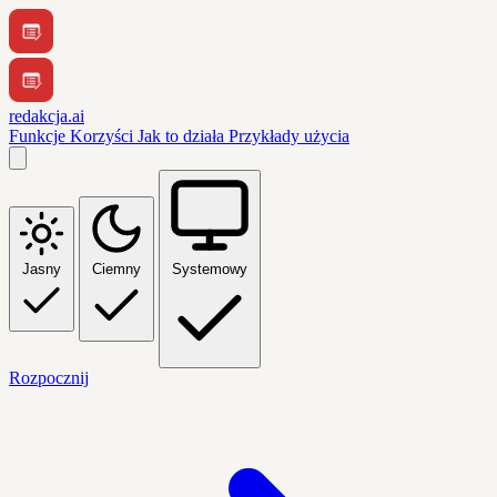
redakcja.ai
Funkcje
Korzyści
Jak to działa
Przykłady użycia
Jasny
Ciemny
Systemowy
Rozpocznij