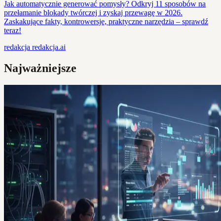
Jak automatycznie generować pomysły? Odkryj 11 sposobów na
przełamanie blokady twórczej i zyskaj przewagę w 2026.
Zaskakujące fakty, kontrowersje, praktyczne narzędzia – sprawdź
teraz!
redakcja
redakcja.ai
Najważniejsze