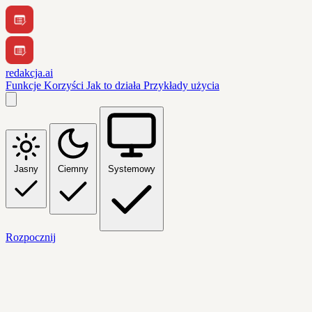
redakcja.ai
Funkcje
Korzyści
Jak to działa
Przykłady użycia
Jasny
Ciemny
Systemowy
Rozpocznij