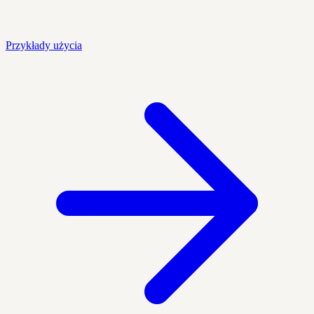
Przykłady użycia