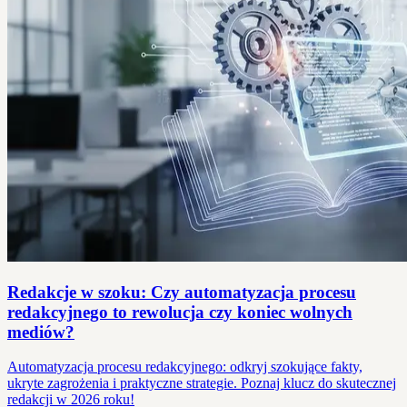
Redakcje w szoku: Czy automatyzacja procesu
redakcyjnego to rewolucja czy koniec wolnych
mediów?
Automatyzacja procesu redakcyjnego: odkryj szokujące fakty,
ukryte zagrożenia i praktyczne strategie. Poznaj klucz do skutecznej
redakcji w 2026 roku!