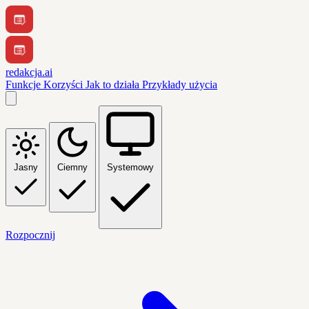
redakcja.ai
Funkcje
Korzyści
Jak to działa
Przykłady użycia
Jasny
Ciemny
Systemowy
Rozpocznij