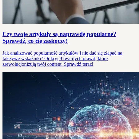
Czy twoje artykuły są naprawdę popularne?
Sprawdź, co cię zaskoczy!
Jak analizować popularność artykułów i nie dać się złapać na
fałszywe wskaźniki? Odkryj 9 twardych prawd, które
zrewolucjonizują twój content. Sprawdź teraz!