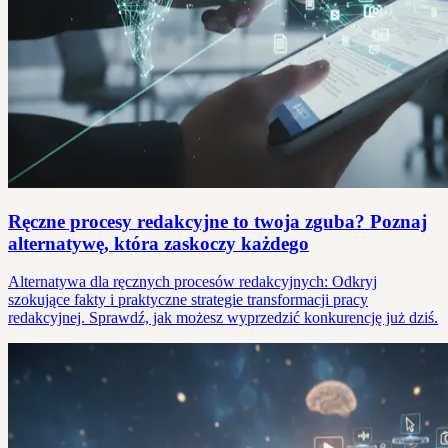
Ręczne procesy redakcyjne to twoja zguba? Poznaj
alternatywę, która zaskoczy każdego
Alternatywa dla ręcznych procesów redakcyjnych: Odkryj
szokujące fakty i praktyczne strategie transformacji pracy
redakcyjnej. Sprawdź, jak możesz wyprzedzić konkurencję już dziś.