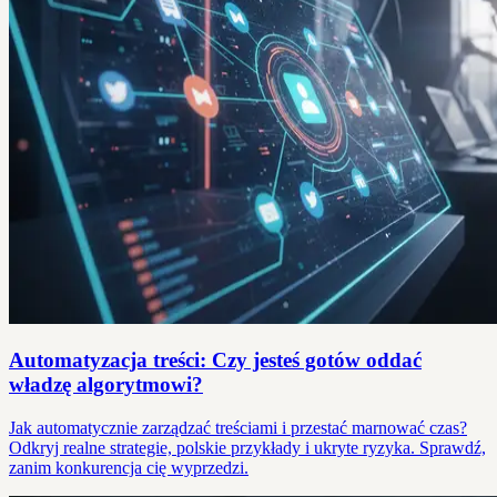
Automatyzacja treści: Czy jesteś gotów oddać
władzę algorytmowi?
Jak automatycznie zarządzać treściami i przestać marnować czas?
Odkryj realne strategie, polskie przykłady i ukryte ryzyka. Sprawdź,
zanim konkurencja cię wyprzedzi.