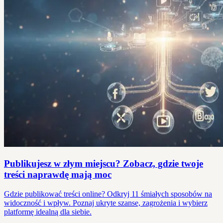
Publikujesz w złym miejscu? Zobacz, gdzie twoje
treści naprawdę mają moc
Gdzie publikować treści online? Odkryj 11 śmiałych sposobów na
widoczność i wpływ. Poznaj ukryte szanse, zagrożenia i wybierz
platformę idealną dla siebie.