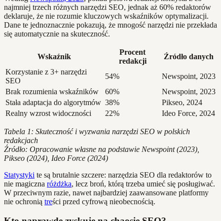
najmniej trzech różnych narzędzi SEO, jednak aż 60% redaktorów
deklaruje, że nie rozumie kluczowych wskaźników optymalizacji.
Dane te jednoznacznie pokazują, że mnogość narzędzi nie przekłada
się automatycznie na skuteczność.
Procent
Wskaźnik
Źródło danych
redakcji
Korzystanie z 3+ narzędzi
54%
Newspoint, 2023
SEO
Brak rozumienia wskaźników
60%
Newspoint, 2023
Stała adaptacja do algorytmów
38%
Pikseo, 2024
Realny wzrost widoczności
22%
Ideo Force, 2024
Tabela 1: Skuteczność i wyzwania narzędzi SEO w polskich
redakcjach
Źródło: Opracowanie własne na podstawie Newspoint (2023),
Pikseo (2024), Ideo Force (2024)
Statystyki
te są brutalnie szczere: narzędzia SEO dla redaktorów to
nie magiczna
różdżka
, lecz broń, którą trzeba umieć się posługiwać.
W przeciwnym razie, nawet najbardziej zaawansowane platformy
nie ochronią
tre
ści przed cyfrową nieobecnością.
Kto naprawdę zyskuje na chaosie SEO?