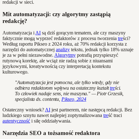
redakcji w sieci.
Mit automatyzacji: czy algorytmy zastąpią
redakcję?
Automatyzacja i
AI
są dziś gorącym tematem, ale czy maszyny
faktycznie mogą wyprzeć redaktorów z procesu tworzenia
tre
ści?
Według raportu Pikseo z 2024 roku, aż 70% redakcji korzysta z
narzędzi do automatycznej
analizy
tekstu, jednak tylko 18% uznaje
je za w pełni niezawodne.
Algorytmy
potrafią przyspieszyć
rutynową korektę, ale wciąż nie radzą sobie z niuansami
językowymi, kreatywnością czy interpretacją kontekstu
kulturowego.
"Automatyzacja jest pomocna, ale tylko wtedy, gdy nie
odbiera redaktorom wpływu na ostateczny kształt
tre
ści.
To człowiek nadaje sens, nie maszyna." — Piotr Grzesik,
specjalista ds. contentu,
Pikseo, 2024
Ostateczny wniosek?
AI
jest partnerem, nie następcą redakcji. Bez
ludzkiego sznytu nawet najlepiej zoptymalizowana
tre
ść traci
autentyczność
i siłę oddziaływania.
Narzędzia SEO a tożsamość redaktora