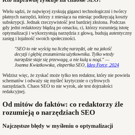
Wielu sądzi, że najwięcej zyskują giganci technologiczni i twórcy
płatnych narzędzi, którzy z miesiąca na miesiąc podkręcają koszty
subskrypcji. Jednak rzeczywistość jest bardziej złożona. Podczas
gdy jedni redaktorzy błądzą po omacku, ci, którzy rozumieją istotę
optymalizacji i wykorzystują narzędzia z głową, budują autentyczny
zasięg i lojalność swoich społeczności.
"SEO to nie wyścig na liczbę narzędzi, ale na jakość
decyzji i głębię zrozumienia użytkownika. Tylko wtedy
narzędzie staje się przewagą, a nie kulą u nogi." —
Joanna Kwiatkowska, ekspertka SEO,
Ideo Force, 2024
Widzisz więc, że zyskać może tylko ten redaktor, który nie powiela
schematów i odważy się myśleć krytycznie o cyfrowych
narzędziach. Chaos SEO to nie wyrok, ale test dojrzałości
redakcyjnej.
Od mitów do faktów: co redaktorzy źle
rozumieją o narzędziach SEO
Najczęstsze błędy w myśleniu o optymalizacji