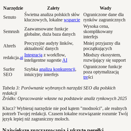
Narzędzie
Zalety
Wady
Świetna analiza polskich słów
Ograniczone dane dla
Senuto
kluczowych, lokalne
wsparcie
rynków zagranicznych
Wysoka cena,
Zaawansowane funkcje
Semrush
skomplikowany
globalne, duża baza danych
interfejs
Precyzyjne audyty linków,
Mniej przyjazny dla
Ahrefs
aktualność danych
początkujących
Integracja
z workflow,
Młodszy ekosystem,
redakcja.
ai
inteligentne sugestie
AI
rozwijający się support
Ograniczone funkcje
Surfer
Szybka
analiza konkurencji
,
poza optymalizacją
SEO
intuicyjny interfejs
tre
ści
Tabela 3: Porównanie wybranych narzędzi SEO dla polskich
redakcji
Źródło: Opracowanie własne na podstawie analiz rynkowych 2025
Klucz? Wybieraj narzędzie nie pod kątem "modności", ale realnych
potrzeb Twojej redakcji. Czasem lokalne rozwiązanie rozumie Twój
język lepiej niż zagraniczny moloch.
Największe rozczarowania i ukryte perełki