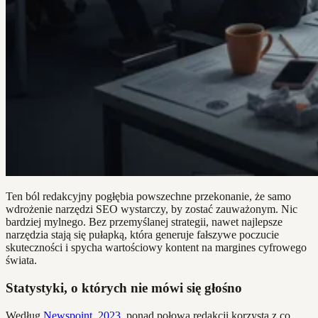
Ten ból redakcyjny pogłębia powszechne przekonanie, że samo
wdrożenie narzędzi SEO wystarczy, by zostać zauważonym. Nic
bardziej mylnego. Bez przemyślanej strategii, nawet najlepsze
narzędzia stają się pułapką, która generuje fałszywe poczucie
skuteczności i spycha wartościowy kontent na margines cyfrowego
świata.
Statystyki, o których nie mówi się głośno
Według
Newspoint, 2023
, ponad połowa redakcji korzysta z co