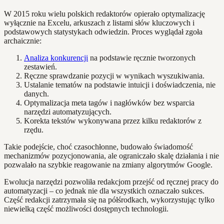
W 2015 roku wielu polskich redaktorów opierało optymalizację
wyłącznie na Excelu, arkuszach z listami słów kluczowych i
podstawowych statystykach odwiedzin. Proces wyglądał zgoła
archaicznie:
Analiza konkurencji
na podstawie ręcznie tworzonych
zestawień.
Ręczne sprawdzanie pozycji w wynikach wyszukiwania.
Ustalanie tematów na podstawie intuicji i doświadczenia, nie
danych.
Optymalizacja meta tagów i nagłówków bez wsparcia
narzędzi automatyzujących.
Korekta tekstów wykonywana przez kilku redaktorów z
rzędu.
Takie podejście, choć czasochłonne, budowało świadomość
mechanizmów pozycjonowania, ale ograniczało skalę działania i nie
pozwalało na szybkie reagowanie na zmiany algorytmów Google.
Ewolucja narzędzi pozwoliła redakcjom przejść od ręcznej pracy do
automatyzacji – co jednak nie dla wszystkich oznaczało sukces.
Część redakcji zatrzymała się na półśrodkach, wykorzystując tylko
niewielką część możliwości dostępnych technologii.