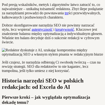
Pod presją wskaźników, metryk i algorytmów łatwo zatracić to, co
najważniejsze – unikalną tożsamość redaktora. Zbyt ślepe podążanie
za narzędziami prowadzi do powstawania
tre
ści przewidywalnych,
kalkowanych i pozbawionych charakteru.
Dobrze skonfigurowane narzędzia SEO nie powinny narzucać
stylu, lecz wspierać
autentyczność
i
kreatywność
. Kluczowe jest
znalezienie balansu między optymalizacją a indywidualnym głosem.
Właśnie ten balans decyduje dziś o sukcesie redakcji w cyfrowym
świecie.
Jeśli czujesz, że narzędzia odbierają Ci swobodę twórczą – czas na
rewizję strategii. SEO dla redaktorów to nie kaganiec, lecz
trampolina, jeśli tylko umiesz z niej korzystać.
Historia narzędzi SEO w polskich
redakcjach: od Excela do AI
Pierwsze kroki – jak wyglądała optymalizacja
dekadę temu?