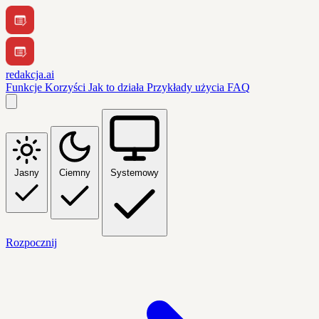
redakcja.ai
Funkcje
Korzyści
Jak to działa
Przykłady użycia
FAQ
Jasny
Ciemny
Systemowy
Rozpocznij