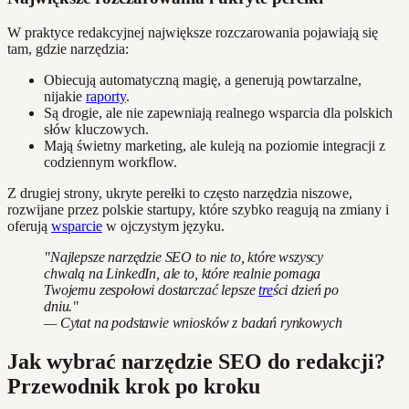
W praktyce redakcyjnej największe rozczarowania pojawiają się
tam, gdzie narzędzia:
Obiecują automatyczną magię, a generują powtarzalne,
nijakie
raporty
.
Są drogie, ale nie zapewniają realnego wsparcia dla polskich
słów kluczowych.
Mają świetny marketing, ale kuleją na poziomie integracji z
codziennym workflow.
Z drugiej strony, ukryte perełki to często narzędzia niszowe,
rozwijane przez polskie startupy, które szybko reagują na zmiany i
oferują
wsparcie
w ojczystym języku.
"Najlepsze narzędzie SEO to nie to, które wszyscy
chwalą na LinkedIn, ale to, które realnie pomaga
Twojemu zespołowi dostarczać lepsze
tre
ści dzień po
dniu."
— Cytat na podstawie wniosków z badań rynkowych
Jak wybrać narzędzie SEO do redakcji?
Przewodnik krok po kroku