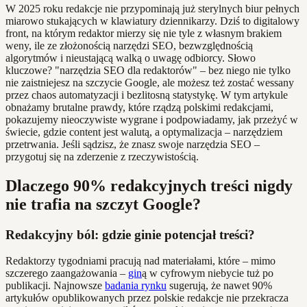
W 2025 roku redakcje nie przypominają już sterylnych biur pełnych
miarowo stukających w klawiatury dziennikarzy. Dziś to digitalowy
front, na którym redaktor mierzy się nie tyle z własnym brakiem
weny, ile ze złożonością narzędzi SEO, bezwzględnością
algorytmów i nieustającą walką o uwagę odbiorcy. Słowo
kluczowe? "narzędzia SEO dla redaktorów" – bez niego nie tylko
nie zaistniejesz na szczycie Google, ale możesz też zostać wessany
przez chaos automatyzacji i bezlitosną statystykę. W tym artykule
obnażamy brutalne prawdy, które rządzą polskimi redakcjami,
pokazujemy nieoczywiste wygrane i podpowiadamy, jak przeżyć w
świecie, gdzie content jest walutą, a optymalizacja – narzędziem
przetrwania. Jeśli sądzisz, że znasz swoje narzędzia SEO –
przygotuj się na zderzenie z rzeczywistością.
Dlaczego 90% redakcyjnych treści nigdy
nie trafia na szczyt Google?
Redakcyjny ból: gdzie ginie potencjał treści?
Redaktorzy tygodniami pracują nad materiałami, które – mimo
szczerego zaangażowania –
gin
ą w cyfrowym niebycie tuż po
publikacji. Najnowsze
badania rynku
sugerują, że nawet 90%
artykułów opublikowanych przez polskie redakcje nie przekracza