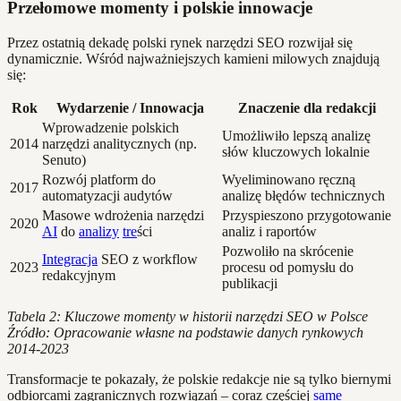
Przełomowe momenty i polskie innowacje
Przez ostatnią dekadę polski rynek narzędzi SEO rozwijał się
dynamicznie. Wśród najważniejszych kamieni milowych znajdują
się:
Rok
Wydarzenie / Innowacja
Znaczenie dla redakcji
Wprowadzenie polskich
Umożliwiło lepszą analizę
2014
narzędzi analitycznych (np.
słów kluczowych lokalnie
Senuto)
Rozwój platform do
Wyeliminowano ręczną
2017
automatyzacji audytów
analizę błędów technicznych
Masowe wdrożenia narzędzi
Przyspieszono przygotowanie
2020
AI
do
analizy
tre
ści
analiz i raportów
Pozwoliło na skrócenie
Integracja
SEO z workflow
2023
procesu od pomysłu do
redakcyjnym
publikacji
Tabela 2: Kluczowe momenty w historii narzędzi SEO w Polsce
Źródło: Opracowanie własne na podstawie danych rynkowych
2014-2023
Transformacje te pokazały, że polskie redakcje nie są tylko biernymi
odbiorcami zagranicznych rozwiązań – coraz częściej
same