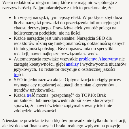
Wielu redaktorów ulega mitom, które nie mają nic wspólnego z
rzeczywistością. Najpopularniejsze z nich to przekonanie, że:
Im więcej narzędzi, tym lepszy efekt: W praktyce zbyt duża
liczba narzędzi prowadzi do przeciążenia informacyjnego i
chaosu decyzyjnego. Prawdziwa efektywność polega na
holistycznym podejściu, nie na ilości.
Każde narzędzie jest uniwersalne: Narzędzia SEO dla
redaktorów różnią się funkcjonalnością, dokładnością danych
i intuicyjnością obsługi. Bez dopasowania do specyfiki
redakcji, nawet najlepsze rozwiązania zawodzą.
Automatyzacja rozwiąże wszystkie
problemy
:
Algorytmy
nie
zastąpią kreatywności, głębi
analizy
i wychwycenia niuansów
językowych. To redaktor decyduje o ostatecznej jakości
tre
ści.
SEO to jednorazowa akcja: Optymalizacja to ciągły proces
wymagający regularnej adaptacji do zmian algorytmów i
trendów użytkownika.
Każda
tre
ść można "przepchnąć" do TOP10: Brak
unikalności lub nieodpowiedni dobór słów kluczowych
sprawia, że nawet świetnie zoptymalizowany tekst nie
zdobędzie widoczności.
Nieustanne powielanie tych błędów prowadzi nie tylko do frustracji,
ale też do strat finansowych i braku realnego wpływu na pozycję