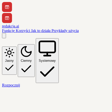
redakcja.ai
Funkcje
Korzyści
Jak to działa
Przykłady użycia
Jasny
Ciemny
Systemowy
Rozpocznij