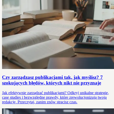
Czy zarządzasz publikacjami tak, jak myślisz? 7
szokujących błędów, których nikt nie przyznaje
Jak efektywnie zarządzać publikacjami? Odkryj unikalne strategie,
case studies i bezwzględne prawdy, które zrewolucjonizują twoją
redakcję. Przeczytaj, zanim znów stracisz czas.