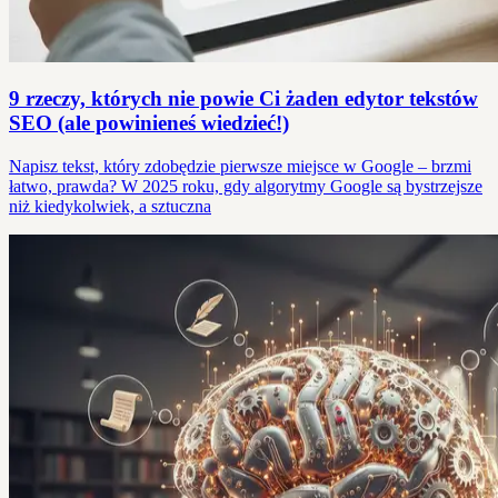
9 rzeczy, których nie powie Ci żaden edytor tekstów
SEO (ale powinieneś wiedzieć!)
Napisz tekst, który zdobędzie pierwsze miejsce w Google – brzmi
łatwo, prawda? W 2025 roku, gdy algorytmy Google są bystrzejsze
niż kiedykolwiek, a sztuczna