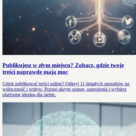
Publikujesz w złym miejscu? Zobacz, gdzie twoje
treści naprawdę mają moc
Gdzie publikować treści online? Odkryj 11 śmiałych sposobów na
widoczność i wpływ. Poznaj ukryte szanse, zagrożenia i wybierz
platformę idealną dla siebie.