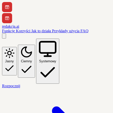
redakcja.ai
Funkcje
Korzyści
Jak to działa
Przykłady użycia
FAQ
Jasny
Ciemny
Systemowy
Rozpocznij