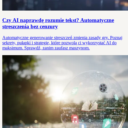
Czy AI naprawdę rozumie tekst? Automatyczne
streszczenia bez cenzury
Automatyczne generowanie streszczeń zmienia zasady gry. Poznaj
sekrety, pułapki i strategie, które pozwolą ci wykorzystać AI do
maksimum. Sprawdź, zanim zaufasz maszynom.