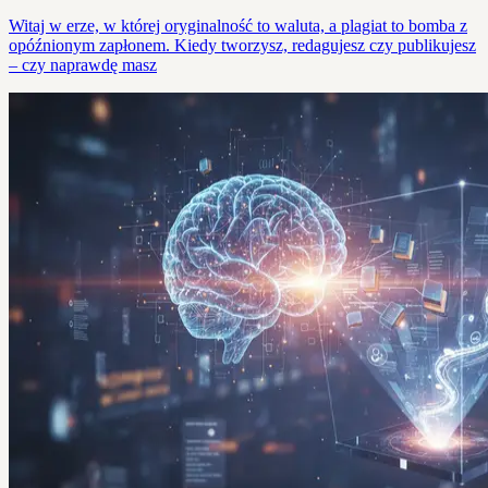
Witaj w erze, w której oryginalność to waluta, a plagiat to bomba z
opóźnionym zapłonem. Kiedy tworzysz, redagujesz czy publikujesz
– czy naprawdę masz