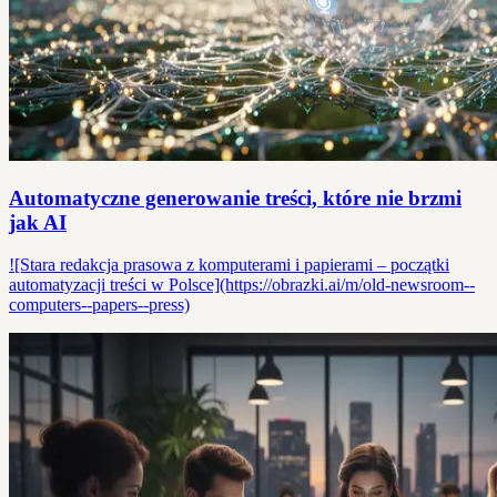
Automatyczne generowanie treści, które nie brzmi
jak AI
![Stara redakcja prasowa z komputerami i papierami – początki
automatyzacji treści w Polsce](https://obrazki.ai/m/old-newsroom--
computers--papers--press)