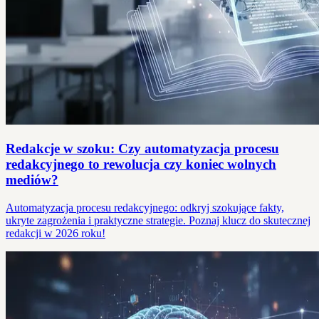
Redakcje w szoku: Czy automatyzacja procesu
redakcyjnego to rewolucja czy koniec wolnych
mediów?
Automatyzacja procesu redakcyjnego: odkryj szokujące fakty,
ukryte zagrożenia i praktyczne strategie. Poznaj klucz do skutecznej
redakcji w 2026 roku!