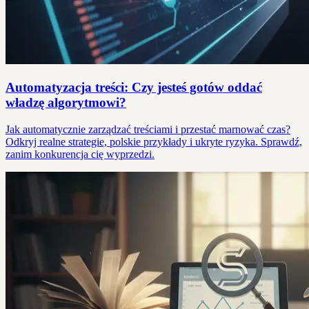
Automatyzacja treści: Czy jesteś gotów oddać
władzę algorytmowi?
Jak automatycznie zarządzać treściami i przestać marnować czas?
Odkryj realne strategie, polskie przykłady i ukryte ryzyka. Sprawdź,
zanim konkurencja cię wyprzedzi.