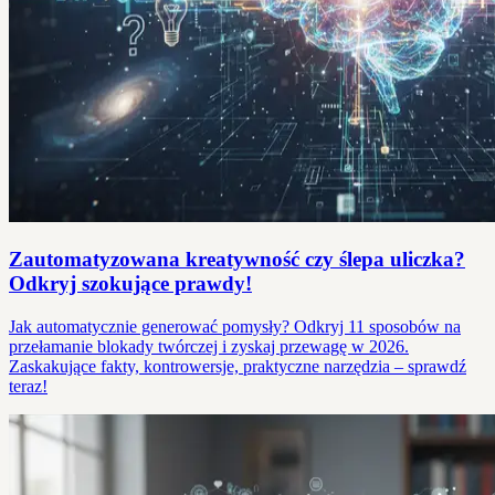
Zautomatyzowana kreatywność czy ślepa uliczka?
Odkryj szokujące prawdy!
Jak automatycznie generować pomysły? Odkryj 11 sposobów na
przełamanie blokady twórczej i zyskaj przewagę w 2026.
Zaskakujące fakty, kontrowersje, praktyczne narzędzia – sprawdź
teraz!