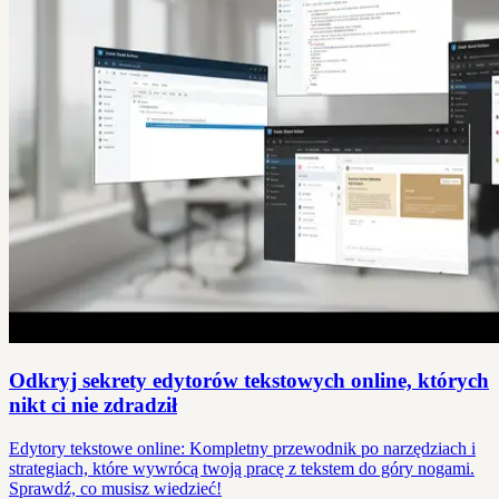
Odkryj sekrety edytorów tekstowych online, których
nikt ci nie zdradził
Edytory tekstowe online: Kompletny przewodnik po narzędziach i
strategiach, które wywrócą twoją pracę z tekstem do góry nogami.
Sprawdź, co musisz wiedzieć!