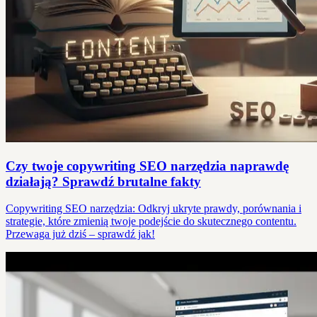
Czy twoje copywriting SEO narzędzia naprawdę
działają? Sprawdź brutalne fakty
Copywriting SEO narzędzia: Odkryj ukryte prawdy, porównania i
strategie, które zmienią twoje podejście do skutecznego contentu.
Przewaga już dziś – sprawdź jak!