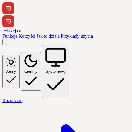
redakcja.ai
Funkcje
Korzyści
Jak to działa
Przykłady użycia
Jasny
Ciemny
Systemowy
Rozpocznij