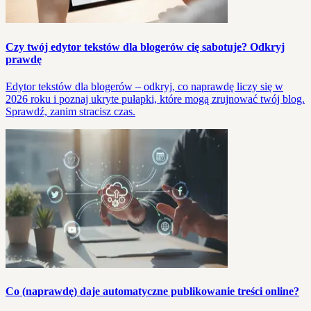
Czy twój edytor tekstów dla blogerów cię sabotuje? Odkryj
prawdę
Edytor tekstów dla blogerów – odkryj, co naprawdę liczy się w
2026 roku i poznaj ukryte pułapki, które mogą zrujnować twój blog.
Sprawdź, zanim stracisz czas.
Co (naprawdę) daje automatyczne publikowanie treści online?