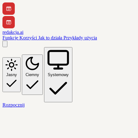
redakcja.ai
Funkcje
Korzyści
Jak to działa
Przykłady użycia
Jasny
Ciemny
Systemowy
Rozpocznij