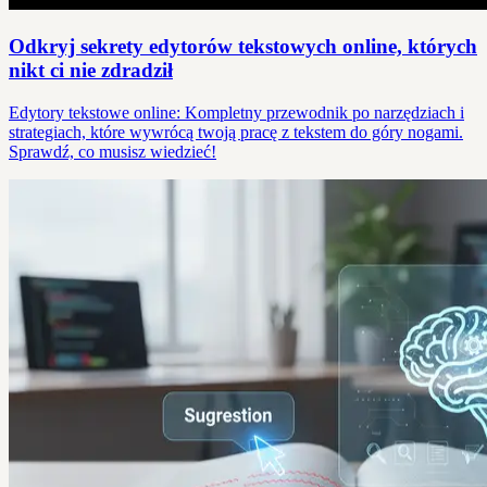
Odkryj sekrety edytorów tekstowych online, których
nikt ci nie zdradził
Edytory tekstowe online: Kompletny przewodnik po narzędziach i
strategiach, które wywrócą twoją pracę z tekstem do góry nogami.
Sprawdź, co musisz wiedzieć!