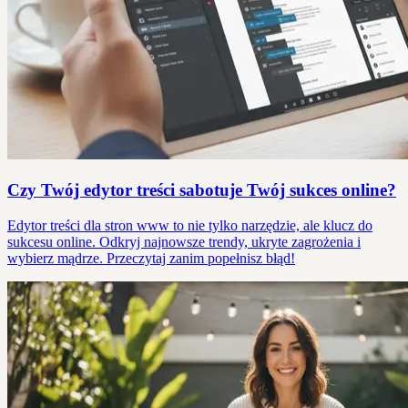
Czy Twój edytor treści sabotuje Twój sukces online?
Edytor treści dla stron www to nie tylko narzędzie, ale klucz do
sukcesu online. Odkryj najnowsze trendy, ukryte zagrożenia i
wybierz mądrze. Przeczytaj zanim popełnisz błąd!