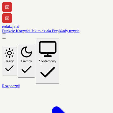
redakcja.ai
Funkcje
Korzyści
Jak to działa
Przykłady użycia
Jasny
Ciemny
Systemowy
Rozpocznij