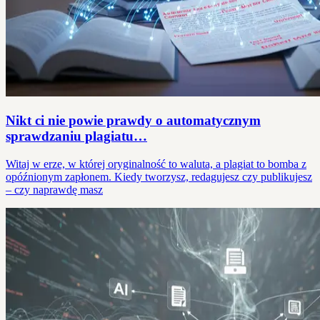
Nikt ci nie powie prawdy o automatycznym
sprawdzaniu plagiatu…
Witaj w erze, w której oryginalność to waluta, a plagiat to bomba z
opóźnionym zapłonem. Kiedy tworzysz, redagujesz czy publikujesz
– czy naprawdę masz