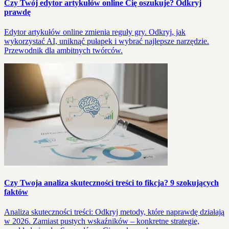
Czy Twój edytor artykułów online Cię oszukuje? Odkryj
prawdę
Edytor artykułów online zmienia reguły gry. Odkryj, jak
wykorzystać AI, uniknąć pułapek i wybrać najlepsze narzędzie.
Przewodnik dla ambitnych twórców.
Czy Twoja analiza skuteczności treści to fikcja? 9 szokujących
faktów
Analiza skuteczności treści: Odkryj metody, które naprawdę działają
w 2026. Zamiast pustych wskaźników – konkretne strategie,