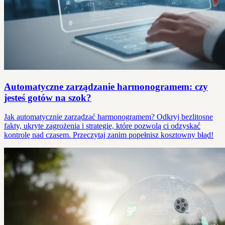
Automatyczne zarządzanie harmonogramem: czy
jesteś gotów na szok?
Jak automatycznie zarządzać harmonogramem? Odkryj bezlitosne
fakty, ukryte zagrożenia i strategie, które pozwolą ci odzyskać
kontrolę nad czasem. Przeczytaj zanim popełnisz kosztowny błąd!