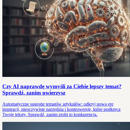
Czy AI naprawdę wymyśli za Ciebie lepszy temat?
Sprawdź, zanim uwierzysz
Automatyczne sugestie tematów artykułów: odkryj nową erę
inspiracji, nieoczywiste narzędzia i kontrowersje, które podkręcą
Twoje teksty. Sprawdź, zanim zrobi to konkurencja.