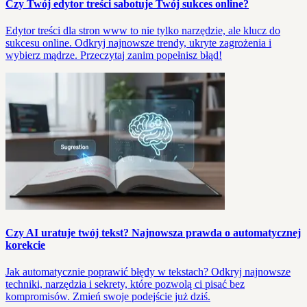
Czy Twój edytor treści sabotuje Twój sukces online?
Edytor treści dla stron www to nie tylko narzędzie, ale klucz do
sukcesu online. Odkryj najnowsze trendy, ukryte zagrożenia i
wybierz mądrze. Przeczytaj zanim popełnisz błąd!
Czy AI uratuje twój tekst? Najnowsza prawda o automatycznej
korekcie
Jak automatycznie poprawić błędy w tekstach? Odkryj najnowsze
techniki, narzędzia i sekrety, które pozwolą ci pisać bez
kompromisów. Zmień swoje podejście już dziś.