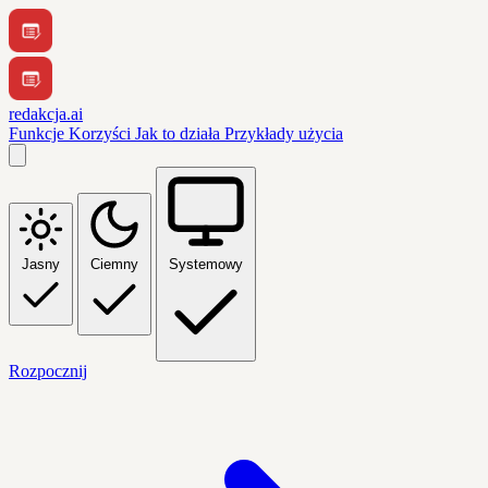
redakcja.ai
Funkcje
Korzyści
Jak to działa
Przykłady użycia
Jasny
Ciemny
Systemowy
Rozpocznij