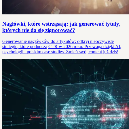
Nagłówki, które wstrząsają: jak generować tytuły,
których nie da się zignorować?
Generowanie nagłówków do artykułów: odkryj nieoczywiste
strategie, które podnoszą CTR w 2026 roku. Przewaga dzięki AI,
psychologii i polskim case studies. Zmień swój content już dziś!