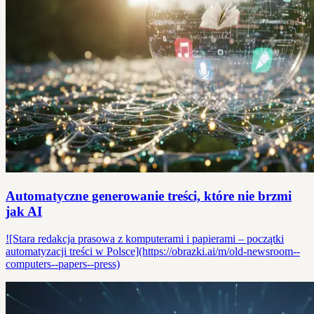
Automatyczne generowanie treści, które nie brzmi
jak AI
![Stara redakcja prasowa z komputerami i papierami – początki
automatyzacji treści w Polsce](https://obrazki.ai/m/old-newsroom--
computers--papers--press)