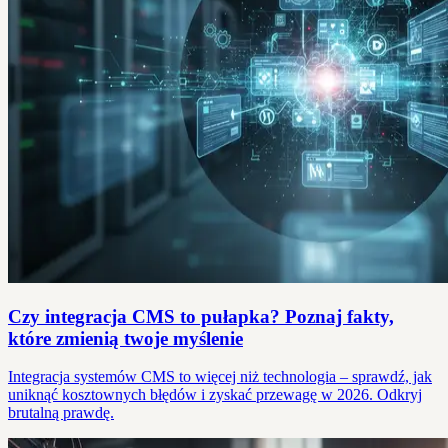
Czy integracja CMS to pułapka? Poznaj fakty,
które zmienią twoje myślenie
Integracja systemów CMS to więcej niż technologia – sprawdź, jak
uniknąć kosztownych błędów i zyskać przewagę w 2026. Odkryj
brutalną prawdę.