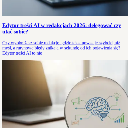
Edytor treści AI w redakcjach 2026: delegować czy
ufać sobie?
Czy wyobrażasz sobie redakcję, gdzie tekst powstaje szybciej niż
myśl, a rutynowe błędy znikają w sekundę od ich pojawienia się?
Edytor treści AI to nie