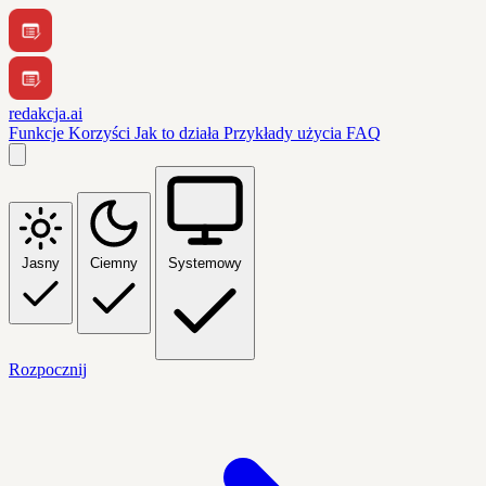
redakcja.ai
Funkcje
Korzyści
Jak to działa
Przykłady użycia
FAQ
Jasny
Ciemny
Systemowy
Rozpocznij