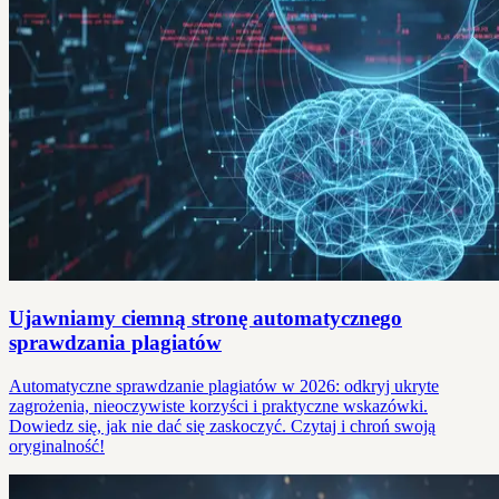
Ujawniamy ciemną stronę automatycznego
sprawdzania plagiatów
Automatyczne sprawdzanie plagiatów w 2026: odkryj ukryte
zagrożenia, nieoczywiste korzyści i praktyczne wskazówki.
Dowiedz się, jak nie dać się zaskoczyć. Czytaj i chroń swoją
oryginalność!