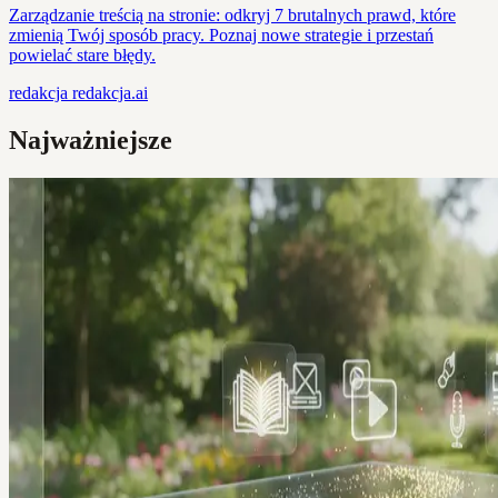
Zarządzanie treścią na stronie: odkryj 7 brutalnych prawd, które
zmienią Twój sposób pracy. Poznaj nowe strategie i przestań
powielać stare błędy.
redakcja
redakcja.ai
Najważniejsze