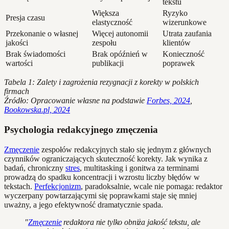
tekstu
Większa
Ryzyko
Presja czasu
elastyczność
wizerunkowe
Przekonanie o własnej
Więcej autonomii
Utrata zaufania
jakości
zespołu
klientów
Brak świadomości
Brak opóźnień w
Konieczność
wartości
publikacji
poprawek
Tabela 1: Zalety i zagrożenia rezygnacji z korekty w polskich
firmach
Źródło: Opracowanie własne na podstawie
Forbes, 2024
,
Bookowska.pl, 2024
Psychologia redakcyjnego zmęczenia
Zmęczenie
zespołów redakcyjnych stało się jednym z głównych
czynników ograniczających skuteczność korekty. Jak wynika z
badań, chroniczny
stres
, multitasking i gonitwa za terminami
prowadzą do spadku koncentracji i wzrostu liczby błędów w
tekstach.
Perfekcjonizm
, paradoksalnie, wcale nie pomaga: redaktor
wyczerpany powtarzającymi się poprawkami staje się mniej
uważny, a jego efektywność dramatycznie spada.
"
Zmęczenie
redaktora nie tylko obniża jakość tekstu, ale