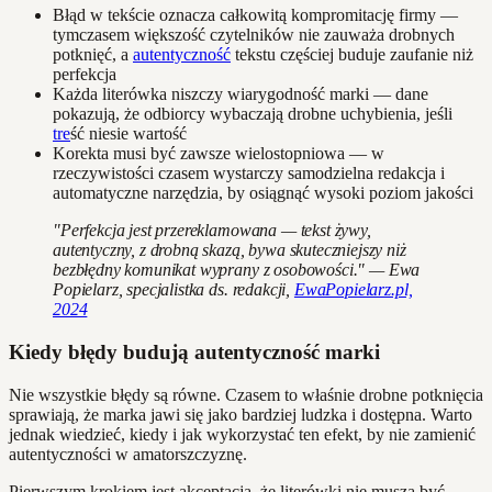
Błąd w tekście oznacza całkowitą kompromitację firmy —
tymczasem większość czytelników nie zauważa drobnych
potknięć, a
autentyczność
tekstu częściej buduje zaufanie niż
perfekcja
Każda literówka niszczy wiarygodność marki — dane
pokazują, że odbiorcy wybaczają drobne uchybienia, jeśli
tre
ść niesie wartość
Korekta musi być zawsze wielostopniowa — w
rzeczywistości czasem wystarczy samodzielna redakcja i
automatyczne narzędzia, by osiągnąć wysoki poziom jakości
"Perfekcja jest przereklamowana — tekst żywy,
autentyczny, z drobną skazą, bywa skuteczniejszy niż
bezbłędny komunikat wyprany z osobowości." — Ewa
Popielarz, specjalistka ds. redakcji,
EwaPopielarz.pl,
2024
Kiedy błędy budują autentyczność marki
Nie wszystkie błędy są równe. Czasem to właśnie drobne potknięcia
sprawiają, że marka jawi się jako bardziej ludzka i dostępna. Warto
jednak wiedzieć, kiedy i jak wykorzystać ten efekt, by nie zamienić
autentyczności w amatorszczyznę.
Pierwszym krokiem jest akceptacja, że literówki nie muszą być