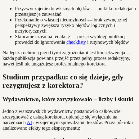
Przyzwyczajenie do własnych błędów — po kilku redakcjach
przestajesz je zauważać
Przekonanie o własnej nieomylności — brak zewnętrznej
perspektywy zwiększa ryzyko błędów logicznych i
merytorycznych
Skracanie czasu na redakcję — presja szybkiej publikacji
prowadzi do ignorowania
checklisty
i rutynowych błędów
Najlepszą ochroną przed tymi zagrożeniami jest konsekwencja —
każda publikacja powinna przejść przez pełny proces redakcyjny,
nawet jeśli nie angażujesz profesjonalnego korektora.
Studium przypadku: co się dzieje, gdy
rezygnujesz z korektora?
Wydawnictwo, które zaryzykowało – liczby i skutki
Jedno z warszawskich wydawnictw postanowiło całkowicie
zrezygnować z usług korektora, opierając się wyłącznie na
narzędziach
AI
i wzajemnym sprawdzaniu tekstów. Przez pół roku
analizowano efekty tego eksperymentu: