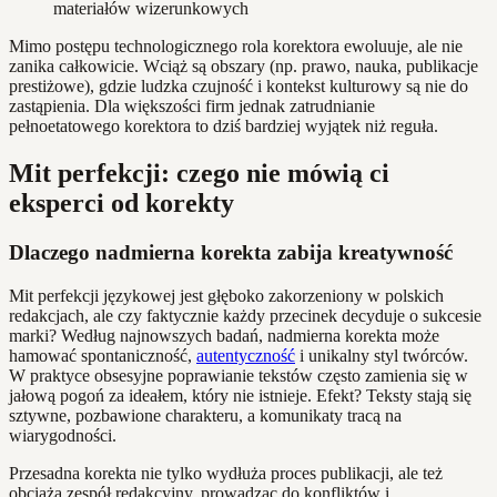
materiałów wizerunkowych
Mimo postępu technologicznego rola korektora ewoluuje, ale nie
zanika całkowicie. Wciąż są obszary (np. prawo, nauka, publikacje
prestiżowe), gdzie ludzka czujność i kontekst kulturowy są nie do
zastąpienia. Dla większości firm jednak zatrudnianie
pełnoetatowego korektora to dziś bardziej wyjątek niż reguła.
Mit perfekcji: czego nie mówią ci
eksperci od korekty
Dlaczego nadmierna korekta zabija kreatywność
Mit perfekcji językowej jest głęboko zakorzeniony w polskich
redakcjach, ale czy faktycznie każdy przecinek decyduje o sukcesie
marki? Według najnowszych badań, nadmierna korekta może
hamować spontaniczność,
autentyczność
i unikalny styl twórców.
W praktyce obsesyjne poprawianie tekstów często zamienia się w
jałową pogoń za ideałem, który nie istnieje. Efekt? Teksty stają się
sztywne, pozbawione charakteru, a komunikaty tracą na
wiarygodności.
Przesadna korekta nie tylko wydłuża proces publikacji, ale też
obciąża zespół redakcyjny, prowadząc do konfliktów i