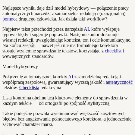
Najlepsze wyniki daje dziś model hybrydowy — połączenie pracy
automatycznych narzędzi z samodzielną redakcją i (okazjonalną)
pomoc
ą drugiego człowieka. Jak działa taki workflow?
Najpierw tekst przechodzi przez narzędzie
AI
, które wyłapuje
typowe błędy i sugeruje poprawki. Następnie autor dokonuje
własnej redakcji, uwzględniając kontekst, ton i cele komunikacyjne.
Na końcu zespół — nawet jeśli nie ma formalnego korektora —
stosuje wzajemne sprawdzanie tekstów, korzystając z
checklist
i
wewnętrznych standardów.
Model hybrydowy
Połączenie automatycznej korekty
AI
z samodzielną redakcją i
współpracą zespołową, gwarantujący wyższą jakość i
autentyczność
tekstów.
Checklista
redakcyjna
Lista kontrolna obejmująca kluczowe elementy do sprawdzenia w
każdym tekście — od ortografii po spójność stylistyczną.
Takie podejście pozwala wyeliminować większość kosztownych
błędów bez angażowania pełnoetatowego korektora, a jednocześnie
zachować charakter marki.