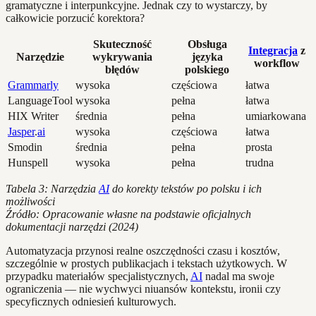
gramatyczne i interpunkcyjne. Jednak czy to wystarczy, by
całkowicie porzucić korektora?
Skuteczność
Obsługa
Integracja
z
Narzędzie
wykrywania
języka
workflow
błędów
polskiego
Grammarly
wysoka
częściowa
łatwa
LanguageTool
wysoka
pełna
łatwa
HIX Writer
średnia
pełna
umiarkowana
Jasper
.
ai
wysoka
częściowa
łatwa
Smodin
średnia
pełna
prosta
Hunspell
wysoka
pełna
trudna
Tabela 3: Narzędzia
AI
do korekty tekstów po polsku i ich
możliwości
Źródło: Opracowanie własne na podstawie oficjalnych
dokumentacji narzędzi (2024)
Automatyzacja przynosi realne oszczędności czasu i kosztów,
szczególnie w prostych publikacjach i tekstach użytkowych. W
przypadku materiałów specjalistycznych,
AI
nadal ma swoje
ograniczenia — nie wychwyci niuansów kontekstu, ironii czy
specyficznych odniesień kulturowych.