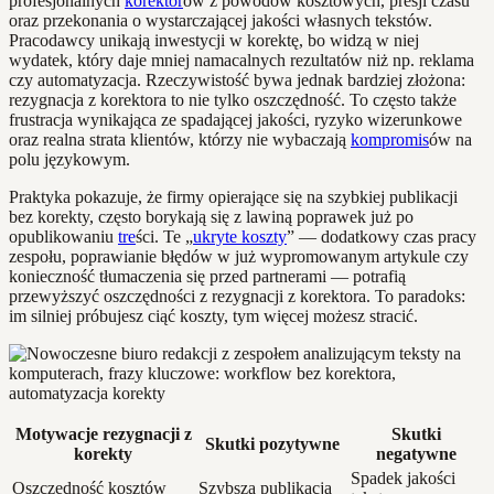
profesjonalnych
korektor
ów z powodów kosztowych, presji czasu
oraz przekonania o wystarczającej jakości własnych tekstów.
Pracodawcy unikają inwestycji w korektę, bo widzą w niej
wydatek, który daje mniej namacalnych rezultatów niż np. reklama
czy automatyzacja. Rzeczywistość bywa jednak bardziej złożona:
rezygnacja z korektora to nie tylko oszczędność. To często także
frustracja wynikająca ze spadającej jakości, ryzyko wizerunkowe
oraz realna strata klientów, którzy nie wybaczają
kompromis
ów na
polu językowym.
Praktyka pokazuje, że firmy opierające się na szybkiej publikacji
bez korekty, często borykają się z lawiną poprawek już po
opublikowaniu
tre
ści. Te „
ukryte koszty
” — dodatkowy czas pracy
zespołu, poprawianie błędów w już wypromowanym artykule czy
konieczność tłumaczenia się przed partnerami — potrafią
przewyższyć oszczędności z rezygnacji z korektora. To paradoks:
im silniej próbujesz ciąć koszty, tym więcej możesz stracić.
Motywacje rezygnacji z
Skutki
Skutki pozytywne
korekty
negatywne
Spadek jakości
Oszczędność kosztów
Szybsza publikacja