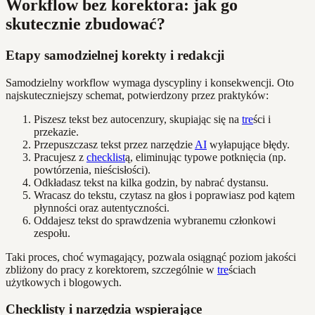
Workflow bez korektora: jak go
skutecznie zbudować?
Etapy samodzielnej korekty i redakcji
Samodzielny workflow wymaga dyscypliny i konsekwencji. Oto
najskuteczniejszy schemat, potwierdzony przez praktyków:
Piszesz tekst bez autocenzury, skupiając się na
tre
ści i
przekazie.
Przepuszczasz tekst przez narzędzie
AI
wyłapujące błędy.
Pracujesz z
checklist
ą, eliminując typowe potknięcia (np.
powtórzenia, nieścisłości).
Odkładasz tekst na kilka godzin, by nabrać dystansu.
Wracasz do tekstu, czytasz na głos i poprawiasz pod kątem
płynności oraz autentyczności.
Oddajesz tekst do sprawdzenia wybranemu członkowi
zespołu.
Taki proces, choć wymagający, pozwala osiągnąć poziom jakości
zbliżony do pracy z korektorem, szczególnie w
tre
ściach
użytkowych i blogowych.
Checklisty i narzędzia wspierające