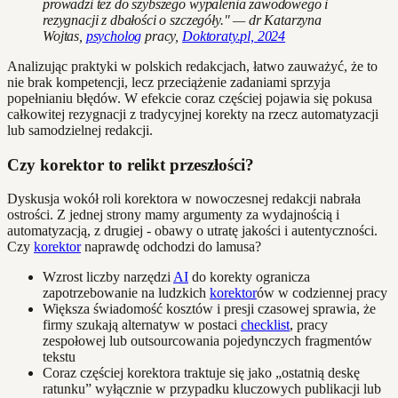
prowadzi też do szybszego wypalenia zawodowego i
rezygnacji z dbałości o szczegóły." — dr Katarzyna
Wojtas,
psycholog
pracy,
Doktoraty.pl, 2024
Analizując praktyki w polskich redakcjach, łatwo zauważyć, że to
nie brak kompetencji, lecz przeciążenie zadaniami sprzyja
popełnianiu błędów. W efekcie coraz częściej pojawia się pokusa
całkowitej rezygnacji z tradycyjnej korekty na rzecz automatyzacji
lub samodzielnej redakcji.
Czy korektor to relikt przeszłości?
Dyskusja wokół roli korektora w nowoczesnej redakcji nabrała
ostrości. Z jednej strony mamy argumenty za wydajnością i
automatyzacją, z drugiej - obawy o utratę jakości i autentyczności.
Czy
korektor
naprawdę odchodzi do lamusa?
Wzrost liczby narzędzi
AI
do korekty ogranicza
zapotrzebowanie na ludzkich
korektor
ów w codziennej pracy
Większa świadomość kosztów i presji czasowej sprawia, że
firmy szukają alternatyw w postaci
checklist
, pracy
zespołowej lub outsourcowania pojedynczych fragmentów
tekstu
Coraz częściej korektora traktuje się jako „ostatnią deskę
ratunku” wyłącznie w przypadku kluczowych publikacji lub