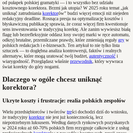
od pułapek polskiej gramatyki — i to wszystko bez udziału
kosztownego korektora. Brzmi jak utopia? W 2025 roku temat „jak
uniknąć zatrudniania
korektor
ów” budzi więcej emocji niż niejeden
redakcyjny deadline. Rosnąca presja na optymalizację kosztów i
błyskawiczną publikację sprawia, że coraz więcej firm kwestionuje
sens inwestowania w tradycyjną korektę. Ale zanim wywiesisz białą
flagę lub bezrefleksyjnie oddasz losy swojej marki w ręce automatu,
odkryj brutalne, przemilczane prawdy, które zmieniają reguły
gry
w
polskich redakcjach i e-biznesach. Ten artykuł to nie tylko lista
sztuczek — to dogłębna analiza kontrowersji, faktów i realnych
alternatyw, które mogą uratować twój budżet,
autentyczność
i
wiarygodność. Przeglądasz właśnie
przewodnik
, który wywraca
świat korekty do góry nogami.
Dlaczego w ogóle chcesz uniknąć
korektora?
Ukryte koszty i frustracje: realia polskich zespołów
Wielu przedsiębiorców i twórców
tre
ści dochodzi dziś do wniosku,
że tradycyjny
korektor
nie jest już koniecznością, lecz
niepotrzebnym luksusem. Według danych rynkowych pozyskanych
w 2024 roku aż 60-70% polskich firm rezygnuje całkowicie z usług