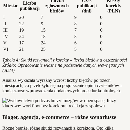
Liczba
Czas
Koszty
Liczba
Miesiąc
zgłoszonych
publikacji
korekty
publikacji
błędów
(dni)
(PLN)
I
20
7
9
0
II
22
9
8
0
III
19
15
7
0
IV
24
18
8
0
V
17
24
6
0
VI
21
25
5
0
Tabela 4: Skutki rezygnacji z korekty – liczba błędów a oszczędności
Źródło: Opracowanie własne na podstawie danych wewnętrznych
(2024)
Analiza wykazała wyraźny wzrost liczby błędów po trzech
miesiącach, co przełożyło się na pogorszenie opinii czytelników i
konieczność wprowadzenia dodatkowych procedur kontrolnych.
Bloger, agencja, e-commerce – różne scenariusze
Różne branże, różne skutki rezygnacji z korektora. Oto kilka