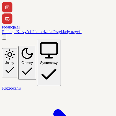
redakcja.ai
Funkcje
Korzyści
Jak to działa
Przykłady użycia
Jasny
Ciemny
Systemowy
Rozpocznij