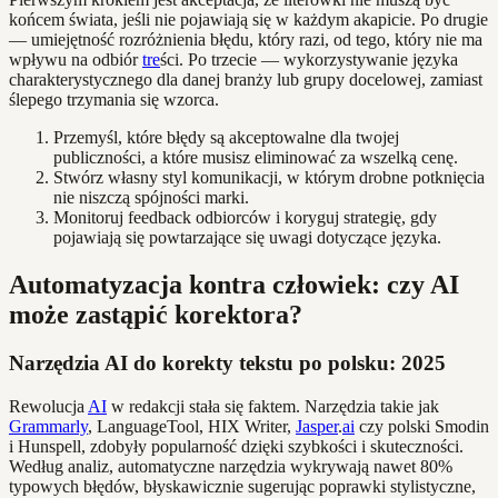
końcem świata, jeśli nie pojawiają się w każdym akapicie. Po drugie
— umiejętność rozróżnienia błędu, który razi, od tego, który nie ma
wpływu na odbiór
tre
ści. Po trzecie — wykorzystywanie języka
charakterystycznego dla danej branży lub grupy docelowej, zamiast
ślepego trzymania się wzorca.
Przemyśl, które błędy są akceptowalne dla twojej
publiczności, a które musisz eliminować za wszelką cenę.
Stwórz własny styl komunikacji, w którym drobne potknięcia
nie niszczą spójności marki.
Monitoruj feedback odbiorców i koryguj strategię, gdy
pojawiają się powtarzające się uwagi dotyczące języka.
Automatyzacja kontra człowiek: czy AI
może zastąpić korektora?
Narzędzia AI do korekty tekstu po polsku: 2025
Rewolucja
AI
w redakcji stała się faktem. Narzędzia takie jak
Grammarly
, LanguageTool, HIX Writer,
Jasper
.
ai
czy polski Smodin
i Hunspell, zdobyły popularność dzięki szybkości i skuteczności.
Według analiz, automatyczne narzędzia wykrywają nawet 80%
typowych błędów, błyskawicznie sugerując poprawki stylistyczne,