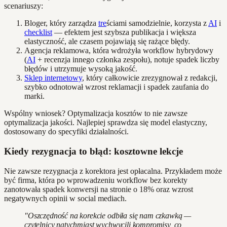
scenariuszy:
Bloger, który zarządza
tre
ściami samodzielnie, korzysta z
AI
i
checklist
— efektem jest szybsza publikacja i większa
elastyczność, ale czasem pojawiają się rażące błędy.
Agencja reklamowa, która wdrożyła workflow hybrydowy
(
AI
+ recenzja innego członka zespołu), notuje spadek liczby
błędów i utrzymuje wysoką jakość.
Sklep internetowy
, który całkowicie zrezygnował z redakcji,
szybko odnotował wzrost reklamacji i spadek zaufania do
marki.
Wspólny wniosek? Optymalizacja kosztów to nie zawsze
optymalizacja jakości. Najlepiej sprawdza się model elastyczny,
dostosowany do specyfiki działalności.
Kiedy rezygnacja to błąd: kosztowne lekcje
Nie zawsze rezygnacja z korektora jest opłacalna. Przykładem może
być firma, która po wprowadzeniu workflow bez korekty
zanotowała spadek konwersji na stronie o 18% oraz wzrost
negatywnych opinii w social mediach.
"Oszczędność na korekcie odbiła się nam czkawką —
czytelnicy natychmiast wychwycili kompromisy, co