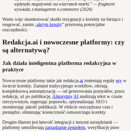
wpłynęło negatywnie na wizerunek marki." — fragment
wywiadu z managerem e-commerce (2024)
Warto więc monitorować skutki rezygnacji z korekty na bieżąco i
reagować, zanim „
ukryte koszty
” przerosną potencjalne
oszczędności.
Redakcja.ai i nowoczesne platformy: czy
są alternatywą?
Jak działa inteligentna platforma redakcyjna w
praktyce
Nowoczesne platformy takie jak redakcja.
ai
zmieniają reguły
gry
w
świecie korekty. Zamiast tradycyjnego workflow, oferują
kompleksową automatyzację — od generowania pomysłów, przez
redakcję, aż po publikację.
Algorytmy
AI
analizują tekst w czasie
rzeczywistym, sugerując poprawki, optymalizując SEO i
monitorując jakość publikacji. W efekcie oszczędzasz czas i
pieniądze, eliminując konieczność outsourcingu korekty.
Drugim filarem jest łatwość integracji z innymi narzędziami —
platformy umożliwiają
zarządzanie zespołem
, weryfikację praw