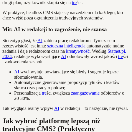
drugi plan, użytkownik skupia się na
tre
ści.
W praktyce, headless CMS staje się narzędziem dla każdego, kto
chce wyjść poza ograniczenia tradycyjnych systemów.
Mit: AI w redakcji to zagrożenie, nie szansa
Stereotyp głosi, że
AI
zabiera pracę redaktorom. Tymczasem
rzeczywistość jest inna:
sztuczna inteligencja
automatyzuje nudne
zadania i daje redaktorom czas na
kreatywność
. Według
Statnet.pl,
2024
, redakcje wykorzystujące
AI
odnotowały wzrost jakości
tre
ści
i zadowolenia zespołu.
AI
wychwytuje powtarzające się błędy i sugeruje lepsze
sformułowania.
Automatyczne generowanie propozycji tytułów i leadów
skraca czas pracy o połowę.
Personalizacja
tre
ści zwiększa
zaangażowanie
odbiorców o
20-30%.
Tak wygląda realny wpływ
AI
w redakcji – to narzędzie, nie rywal.
Jak wybrać platformę lepszą niż
tradycyjne CMS? (Praktyczny