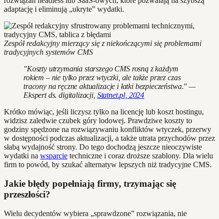
rozwiązań headless lub SaaS-owych, które pozwalają na szybszą
adaptację i eliminują „ukryte” wydatki.
Zespół redakcyjny mierzący się z niekończącymi się problemami
tradycyjnych systemów CMS
"Koszty utrzymania starszego CMS rosną z każdym
rokiem – nie tylko przez wtyczki, ale także przez czas
tracony na ręczne aktualizacje i łatki bezpieczeństwa." —
Ekspert ds. digitalizacji,
Statnet.pl, 2024
Krótko mówiąc, jeśli liczysz tylko na licencję lub koszt hostingu,
widzisz zaledwie czubek góry lodowej. Prawdziwe koszty to
godziny spędzone na rozwiązywaniu konfliktów wtyczek, przerwy
w dostępności podczas aktualizacji, a także utrata przychodów przez
słabą wydajność strony. Do tego dochodzą jeszcze nieoczywiste
wydatki na
wsparcie
techniczne i coraz droższe szablony. Dla wielu
firm to powód, by szukać alternatyw lepszych niż tradycyjne CMS.
Jakie błędy popełniają firmy, trzymając się
przeszłości?
Wielu decydentów wybiera „sprawdzone” rozwiązania, nie