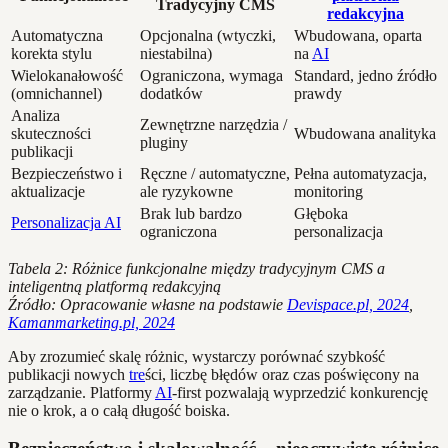
Tradycyjny CMS
redakcyjna
Automatyczna
Opcjonalna (wtyczki,
Wbudowana, oparta
korekta stylu
niestabilna)
na
AI
Wielokanałowość
Ograniczona, wymaga
Standard, jedno źródło
(omnichannel)
dodatków
prawdy
Analiza
Zewnętrzne narzędzia /
skuteczności
Wbudowana analityka
pluginy
publikacji
Bezpieczeństwo i
Ręczne / automatyczne,
Pełna automatyzacja,
aktualizacje
ale ryzykowne
monitoring
Brak lub bardzo
Głęboka
Personalizacja AI
ograniczona
personalizacja
Tabela 2: Różnice funkcjonalne między tradycyjnym CMS a
inteligentną platformą redakcyjną
Źródło: Opracowanie własne na podstawie
Devispace.pl, 2024
,
Kamanmarketing.pl, 2024
Aby zrozumieć skalę różnic, wystarczy porównać szybkość
publikacji nowych
tre
ści, liczbę błędów oraz czas poświęcony na
zarządzanie. Platformy
AI
-first pozwalają wyprzedzić konkurencję
nie o krok, a o całą długość boiska.