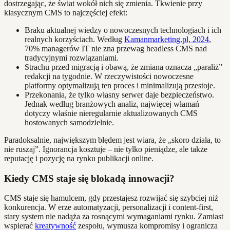
dostrzegając, że świat wokół nich się zmienia. Tkwienie przy
klasycznym CMS to najczęściej efekt:
Braku aktualnej wiedzy o nowoczesnych technologiach i ich
realnych korzyściach. Według
Kamanmarketing.pl, 2024
,
70% managerów IT nie zna przewag headless CMS nad
tradycyjnymi rozwiązaniami.
Strachu przed migracją i obawą, że zmiana oznacza „paraliż”
redakcji na tygodnie. W rzeczywistości nowoczesne
platformy optymalizują ten proces i minimalizują przestoje.
Przekonania, że tylko własny serwer daje bezpieczeństwo.
Jednak według branżowych analiz, najwięcej włamań
dotyczy właśnie nieregularnie aktualizowanych CMS
hostowanych samodzielnie.
Paradoksalnie, największym błędem jest wiara, że „skoro działa, to
nie ruszaj”. Ignorancja kosztuje – nie tylko pieniądze, ale także
reputację i pozycję na rynku publikacji online.
Kiedy CMS staje się blokadą innowacji?
CMS staje się hamulcem, gdy przestajesz rozwijać się szybciej niż
konkurencja. W erze automatyzacji, personalizacji i content-first,
stary system nie nadąża za rosnącymi wymaganiami rynku. Zamiast
wspierać
kreatywność
zespołu, wymusza kompromisy i ogranicza