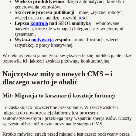
Większa produktywność
dzięki automatyzacji korekty i
generowania pomysłów.
Skrócenie procesu publikacji
– mniej „ręcznej roboty”,
więcej czasu na analizę i rozwój
tre
ści.
Lepsza
kontrola
nad SEO i analityką
– wbudowane
narzędzia, które nie wymagają integracji z zewnętrznymi
systemami.
Wyższa
motywacja
zespołu
– mniej frustracji, więcej
satysfakcji z pracy kreatywnej.
W efekcie, redakcja nie tylko zwiększyła liczbę publikacji, ale także
poprawiła ich jakość i zyskała przewagę konkurencyjną.
Najczęstsze mity o nowych CMS – i
dlaczego warto je obalić
Mit: Migracja to koszmar (i kosztuje fortunę)
To zaskakująco powszechne przekonanie. W rzeczywistości
migracja do nowoczesnej platformy jest procesem
zautomatyzowanym i przebiega przy wsparciu specjalistów. Koszty
są często niższe niż roczne utrzymanie starego CMS.
Krótko mówiąc: strach przed migracją jest często podsycany przez