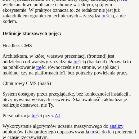
wielokanałowe publikacje i chmurę w jednym, spójnym
ekosystemie. W praktyce oznacza to, że redaktor nie jest już
zakładnikiem ograniczeń technicznych – zarządza
tre
ścią, a nie
kodem.
Definicje kluczowych pojęć:
Headless CMS
Architektura, w której warstwa prezentacji (frontend) jest
oddzielona od warstwy zarządzania
tre
ścią (backend). Pozwala to
na publikowanie
tre
ści równocześnie na stronie, w aplikacji
mobilnej czy na platformach IoT bez potrzeby powielania pracy.
Chmurowy CMS (SaaS)
System dostępny przez przeglądarkę, bez konieczności instalacji i
utrzymywania własnych serwerów. Skalowalność i aktualizacje
realizuje dostawca, nie Ty.
Personalizacja
tre
ści przez
AI
Wykorzystanie algorytmów uczenia maszynowego do
analizy
odbiorców i dynamicznego dopasowywania
tre
ści do ich preferencji
w czasie rzeczywistym.