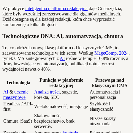
W praktyce
inteligentna platforma redakcyjna
daje Ci narzędzia,
które były wcześniej zarezerwowane dla gigantów medialnych.
Dziś dostępne są dla każdej redakcji, która chce wyprzedzić
konkurencję o kilka długości.
Technologiczne DNA: AI, automatyzacja, chmura
To, co odróżnia nową klasę platform od klasycznych CMS, to
zaawansowane technologie w ich sercu. Według
MageComp, 2024
,
rynek CMS zintegrowanych z
AI
rośnie w tempie 10,8% rocznie, a
firmy inwestujące w automatyzację publikacji notują wzrost
wydajności nawet o 40%.
Funkcja w platformie
Przewaga nad
Technologia
redakcyjnej
klasycznym CMS
AI
&
uczenie
Analiza treści
, sugestie,
Automatyzacja i
maszynowe
korekta, SEO
personalizacja
Headless / API-
Szybkość i
Wielokanałowość, integracje
first
elastyczność
Skalowalność,
Niższe koszty
Chmura (SaaS)
bezpieczeństwo, brak
utrzymania
serwerów
Zarządzanie
Automatyczna
kontrola
Pełna zgodność i