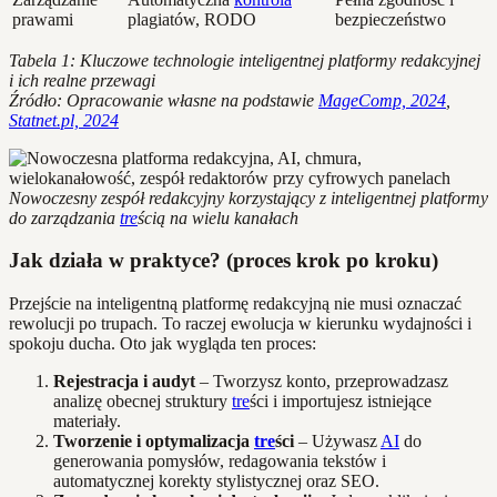
prawami
plagiatów, RODO
bezpieczeństwo
Tabela 1: Kluczowe technologie inteligentnej platformy redakcyjnej
i ich realne przewagi
Źródło: Opracowanie własne na podstawie
MageComp, 2024
,
Statnet.pl, 2024
Nowoczesny zespół redakcyjny korzystający z inteligentnej platformy
do zarządzania
tre
ścią na wielu kanałach
Jak działa w praktyce? (proces krok po kroku)
Przejście na inteligentną platformę redakcyjną nie musi oznaczać
rewolucji po trupach. To raczej ewolucja w kierunku wydajności i
spokoju ducha. Oto jak wygląda ten proces:
Rejestracja i audyt
– Tworzysz konto, przeprowadzasz
analizę obecnej struktury
tre
ści i importujesz istniejące
materiały.
Tworzenie i optymalizacja
tre
ści
– Używasz
AI
do
generowania pomysłów, redagowania tekstów i
automatycznej korekty stylistycznej oraz SEO.