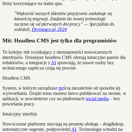
firmy korzystające na status quo.
"Większość naszych klientów pozytywnie zaskakuje się
łatwością migracji. Zaufanie do nowej technologii
zaczyna się od pierwszych dni pracy." — Specjalista ds.
wdrożeń,
Devispace.pl, 2024
Mit: Headless CMS jest tylko dla programistów
To kolejny mit wynikający z nieznajomości nowoczesnych
interfejsów. Dzisiejsze headless CMS oferują intuicyjne panele dla
redaktorów, a integracje z
AI
sprawiają, że nawet osoby bez
technicznego zaplecza czują się pewnie.
Headless CMS
System, w którym zarządzasz
tre
ścią niezależnie od sposobu jej
wyświetlania. Dzięki temu możesz łatwo publikować na stronie, w
aplikacji, w newsletterze czy na platformach
social media
– bez
powielania pracy.
Intuicyjny interfejs
Nowoczesne platformy stawiają na prostotę obsługi – drag&drop,
automatyczne sugestie, podpowiedzi
AI
. Technologia schodzi na