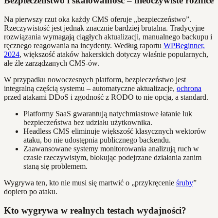
Bezpieczeństwo i skalowalność – nieoczywiste różnice
Na pierwszy rzut oka każdy CMS oferuje „bezpieczeństwo”.
Rzeczywistość jest jednak znacznie bardziej brutalna. Tradycyjne
rozwiązania wymagają ciągłych aktualizacji, manualnego backupu i
ręcznego reagowania na incydenty. Według raportu
WPBeginner,
2024
, większość ataków hakerskich dotyczy właśnie popularnych,
ale źle zarządzanych CMS-ów.
W przypadku nowoczesnych platform, bezpieczeństwo jest
integralną częścią systemu – automatyczne aktualizacje,
ochrona
przed atakami DDoS i zgodność z RODO to nie opcja, a standard.
Platformy SaaS gwarantują natychmiastowe łatanie luk
bezpieczeństwa bez udziału użytkownika.
Headless CMS eliminuje większość klasycznych wektorów
ataku, bo nie udostępnia publicznego backendu.
Zaawansowane systemy monitorowania analizują ruch w
czasie rzeczywistym, blokując podejrzane działania zanim
staną się problemem.
Wygrywa ten, kto nie musi się martwić o „przykręcenie
śruby
”
dopiero po ataku.
Kto wygrywa w realnych testach wydajności?