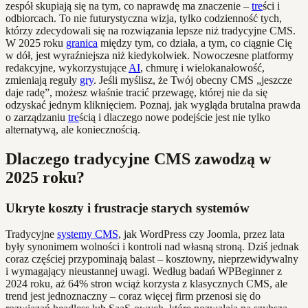
zespół skupiają się na tym, co naprawdę ma znaczenie –
tre
ści i
odbiorcach. To nie futurystyczna wizja, tylko codzienność tych,
którzy zdecydowali się na rozwiązania lepsze niż tradycyjne CMS.
W 2025 roku
granica
między tym, co działa, a tym, co ciągnie Cię
w dół, jest wyraźniejsza niż kiedykolwiek. Nowoczesne platformy
redakcyjne, wykorzystujące
AI
, chmurę i wielokanałowość,
zmieniają reguły
gry
. Jeśli myślisz, że Twój obecny CMS „jeszcze
daje radę”, możesz właśnie tracić przewagę, której nie da się
odzyskać jednym kliknięciem. Poznaj, jak wygląda brutalna prawda
o zarządzaniu
tre
ścią i dlaczego nowe podejście jest nie tylko
alternatywą, ale koniecznością.
Dlaczego tradycyjne CMS zawodzą w
2025 roku?
Ukryte koszty i frustracje starych systemów
Tradycyjne
systemy CMS
, jak WordPress czy Joomla, przez lata
były synonimem wolności i kontroli nad własną stroną. Dziś jednak
coraz częściej przypominają balast – kosztowny, nieprzewidywalny
i wymagający nieustannej uwagi. Według badań WPBeginner z
2024 roku, aż 64% stron wciąż korzysta z klasycznych CMS, ale
trend jest jednoznaczny – coraz więcej firm przenosi się do