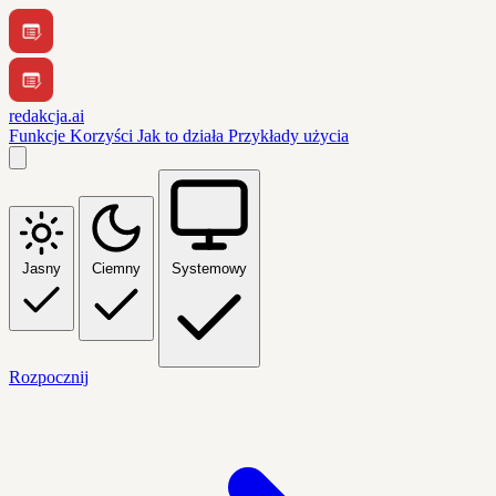
redakcja.ai
Funkcje
Korzyści
Jak to działa
Przykłady użycia
Jasny
Ciemny
Systemowy
Rozpocznij