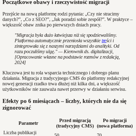
Początkowe obawy i rzeczywistość migracji
Przejście na nową platformę rodzi pytania: „Czy nie stracimy
danych?”, „Co z SEO?”, „Jak poradzi sobie zespół?”. W praktyce –
większość obaw znika po pierwszych dniach pracy.
"Migracja była dużo łatwiejsza niż się spodziewaliśmy.
Platforma automatycznie przeniosła wszystkie
tre
ści i
zintegrowała się z naszymi narzędziami do analityki. Od
razu poczuliśmy ulgę." — Kierownik ds. digitalizacji,
[Opracowanie własne na podstawie rozmów z redakcją,
2024]
Kluczowa jest tu rola wsparcia technicznego i dobrego planu
działania. Migracja z tradycyjnego CMS do platformy redakcyjnej
nowej generacji rzadko trwa dłużej niż kilka dni, a większość
użytkowników nie zauważa nawet przerwy w działaniu serwisu.
Efekty po 6 miesiącach – liczby, których nie da się
zignorować
Przed migracją
Po migracji
Parametr
(tradycyjny CMS)
(nowa platforma)
Liczba publikacji
50
70