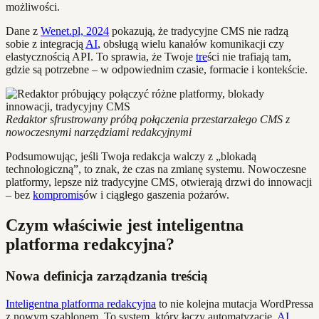
możliwości.
Dane z
Wenet.pl, 2024
pokazują, że tradycyjne CMS nie radzą
sobie z integracją
AI
, obsługą wielu kanałów komunikacji czy
elastycznością API. To sprawia, że Twoje
tre
ści nie trafiają tam,
gdzie są potrzebne – w odpowiednim czasie, formacie i kontekście.
Redaktor sfrustrowany próbą połączenia przestarzałego CMS z
nowoczesnymi narzędziami redakcyjnymi
Podsumowując, jeśli Twoja redakcja walczy z „blokadą
technologiczną”, to znak, że czas na zmianę systemu. Nowoczesne
platformy, lepsze niż tradycyjne CMS, otwierają drzwi do innowacji
– bez
kompromis
ów i ciągłego gaszenia pożarów.
Czym właściwie jest inteligentna
platforma redakcyjna?
Nowa definicja zarządzania treścią
Inteligentna platforma redakcyjna
to nie kolejna mutacja WordPressa
z nowym szablonem. To system, który łączy automatyzację,
AI
,