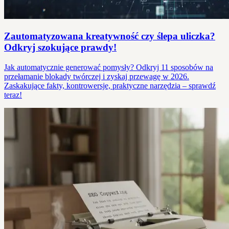
Zautomatyzowana kreatywność czy ślepa uliczka?
Odkryj szokujące prawdy!
Jak automatycznie generować pomysły? Odkryj 11 sposobów na
przełamanie blokady twórczej i zyskaj przewagę w 2026.
Zaskakujące fakty, kontrowersje, praktyczne narzędzia – sprawdź
teraz!