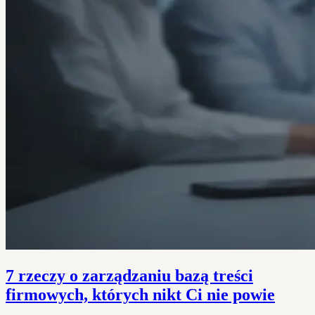
7 rzeczy o zarządzaniu bazą treści
firmowych, których nikt Ci nie powie