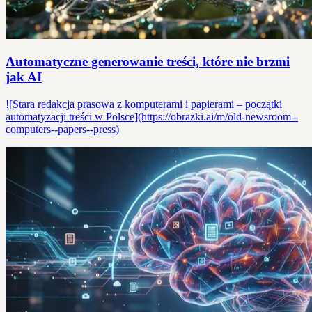
Automatyczne generowanie treści, które nie brzmi
jak AI
![Stara redakcja prasowa z komputerami i papierami – początki
automatyzacji treści w Polsce](https://obrazki.ai/m/old-newsroom--
computers--papers--press)