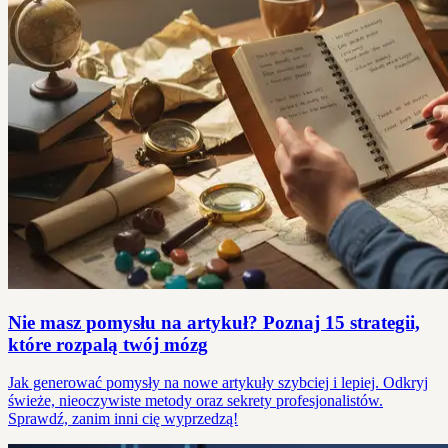
Nie masz pomysłu na artykuł? Poznaj 15 strategii,
które rozpalą twój mózg
Jak generować pomysły na nowe artykuły szybciej i lepiej. Odkryj
świeże, nieoczywiste metody oraz sekrety profesjonalistów.
Sprawdź, zanim inni cię wyprzedzą!