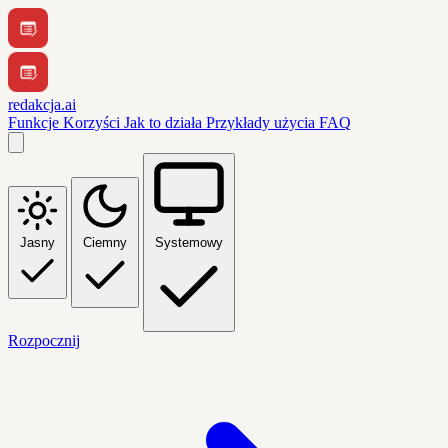
redakcja.ai
Funkcje
Korzyści
Jak to działa
Przykłady użycia
FAQ
Jasny
Ciemny
Systemowy
Rozpocznij