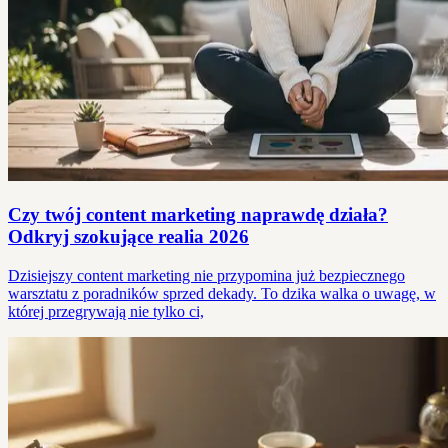
Czy twój content marketing naprawdę działa?
Odkryj szokujące realia 2026
Dzisiejszy content marketing nie przypomina już bezpiecznego
warsztatu z poradników sprzed dekady. To dzika walka o uwagę, w
której przegrywają nie tylko ci,