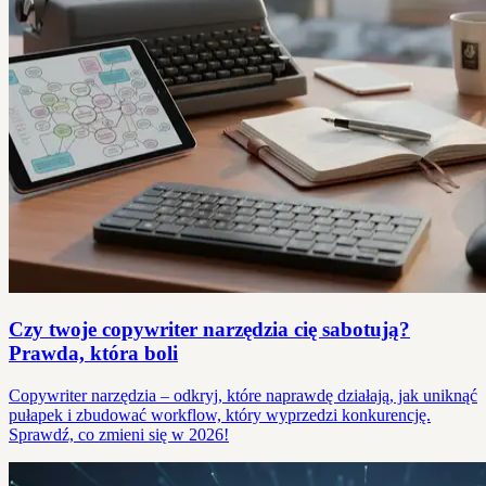
Czy twoje copywriter narzędzia cię sabotują?
Prawda, która boli
Copywriter narzędzia – odkryj, które naprawdę działają, jak uniknąć
pułapek i zbudować workflow, który wyprzedzi konkurencję.
Sprawdź, co zmieni się w 2026!