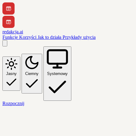
redakcja.ai
Funkcje
Korzyści
Jak to działa
Przykłady użycia
Jasny
Ciemny
Systemowy
Rozpocznij