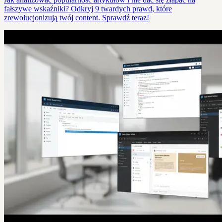
fałszywe wskaźniki? Odkryj 9 twardych prawd, które
zrewolucjonizują twój content. Sprawdź teraz!