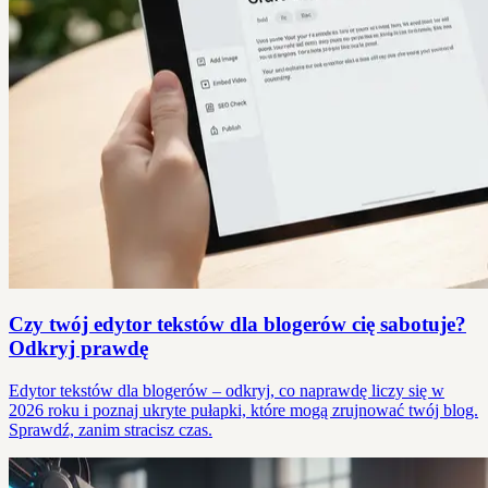
Czy twój edytor tekstów dla blogerów cię sabotuje?
Odkryj prawdę
Edytor tekstów dla blogerów – odkryj, co naprawdę liczy się w
2026 roku i poznaj ukryte pułapki, które mogą zrujnować twój blog.
Sprawdź, zanim stracisz czas.