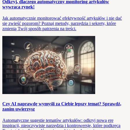
Odkryj, dlaczego automatyczny monitoring artykułów
wywraca rynek!
Jak automatycznie monitorować efektywność artykułów i nie dać
się zwieść pozorom? Poznaj metody, narzędzia i sekrety, które
zmienią Twój sposób patrzenia na treści.
Czy AI naprawdę wymyśli za Ciebie lepszy temat? Sprawdź,
zanim uwierzysz
Automatyczne sugestie tematów artykułów: odkryj nową erę
inspiracji, nieoczywiste narzędzia i kontrowersje, które podkręcą