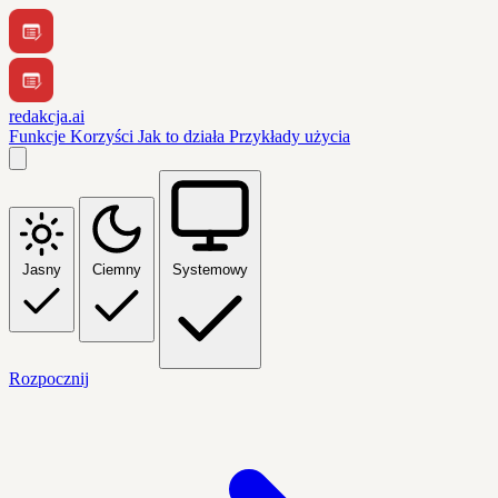
redakcja.ai
Funkcje
Korzyści
Jak to działa
Przykłady użycia
Jasny
Ciemny
Systemowy
Rozpocznij