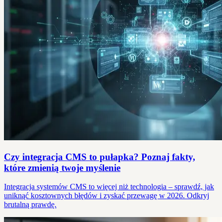
Czy integracja CMS to pułapka? Poznaj fakty,
które zmienią twoje myślenie
Integracja systemów CMS to więcej niż technologia – sprawdź, jak
uniknąć kosztownych błędów i zyskać przewagę w 2026. Odkryj
brutalną prawdę.