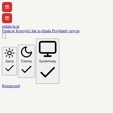
redakcja.ai
Funkcje
Korzyści
Jak to działa
Przykłady użycia
Jasny
Ciemny
Systemowy
Rozpocznij