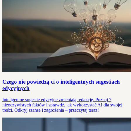
Czego nie powiedzą ci o inteligentnych sugestiach
edycyjnych
Inteligentne sugestie edycyjne zmieniają redakcję. Poznaj 7
nieoczywistych faktów i sprawdź, jak wykorzystać AI dla swojej
treści. Odkryj szanse i zagrożenia – przeczytaj teraz!