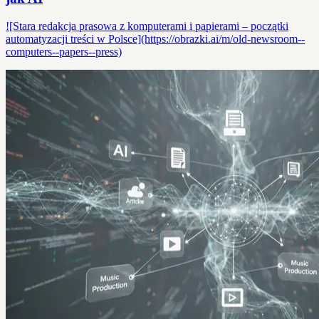
![Stara redakcja prasowa z komputerami i papierami – początki
automatyzacji treści w Polsce](https://obrazki.ai/m/old-newsroom--
computers--papers--press)