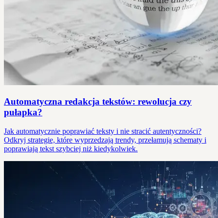
Automatyczna redakcja tekstów: rewolucja czy
pułapka?
Jak automatycznie poprawiać teksty i nie stracić autentyczności?
Odkryj strategie, które wyprzedzają trendy, przełamują schematy i
poprawiają tekst szybciej niż kiedykolwiek.