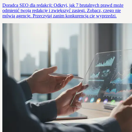
Doradca SEO dla redakcji: Odkryj, jak 7 brutalnych prawd może
odmienić twoją redakcję i zwiększyć zasięgi. Zobacz, czego nie
mówią agencje. Przeczytaj zanim konkurencja cię wyprzedzi.