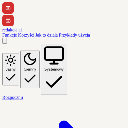
redakcja.ai
Funkcje
Korzyści
Jak to działa
Przykłady użycia
Jasny
Ciemny
Systemowy
Rozpocznij