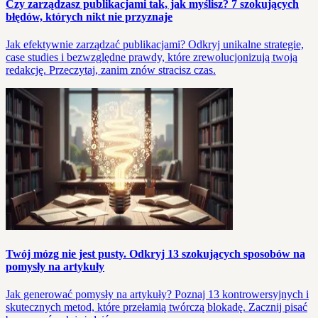
Czy zarządzasz publikacjami tak, jak myślisz? 7 szokujących
błędów, których nikt nie przyznaje
Jak efektywnie zarządzać publikacjami? Odkryj unikalne strategie,
case studies i bezwzględne prawdy, które zrewolucjonizują twoją
redakcję. Przeczytaj, zanim znów stracisz czas.
Twój mózg nie jest pusty. Odkryj 13 szokujących sposobów na
pomysły na artykuły
Jak generować pomysły na artykuły? Poznaj 13 kontrowersyjnych i
skutecznych metod, które przełamią twórczą blokadę. Zacznij pisać