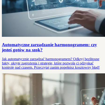
Automatyczne zarządzanie harmonogramem: czy
jesteś gotów na szok?
Jak automatycznie zarządzać harmonogramem? Odkryj bezlitosne
fakty, ukryte zagrożenia i strategie, które pozwolą ci odzyskać
kontrolę nad czasem. Przeczytaj zanim popełnisz kosztowny błąd!