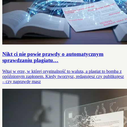
Nikt ci nie powie prawdy o automatycznym
sprawdzaniu plagiatu…
Witaj w erze, w której oryginalność to waluta, a plagiat to bomba z
opóźnionym zapłonem. Kiedy tworzysz, redagujesz czy publikujesz
– czy naprawdę masz