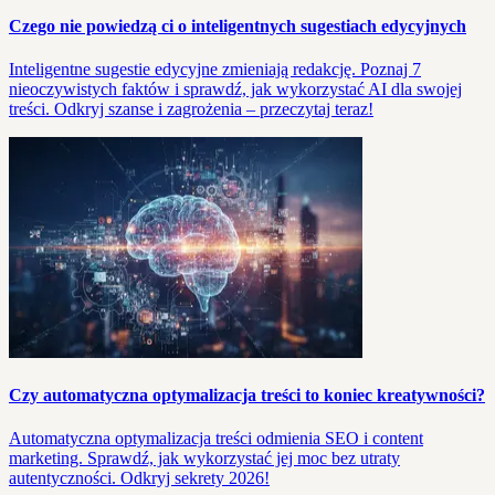
Czego nie powiedzą ci o inteligentnych sugestiach edycyjnych
Inteligentne sugestie edycyjne zmieniają redakcję. Poznaj 7
nieoczywistych faktów i sprawdź, jak wykorzystać AI dla swojej
treści. Odkryj szanse i zagrożenia – przeczytaj teraz!
Czy automatyczna optymalizacja treści to koniec kreatywności?
Automatyczna optymalizacja treści odmienia SEO i content
marketing. Sprawdź, jak wykorzystać jej moc bez utraty
autentyczności. Odkryj sekrety 2026!