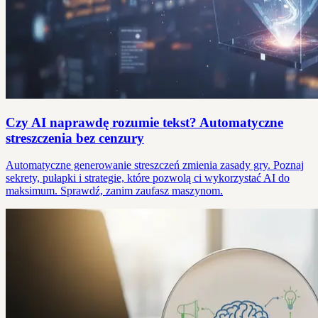
Czy AI naprawdę rozumie tekst? Automatyczne
streszczenia bez cenzury
Automatyczne generowanie streszczeń zmienia zasady gry. Poznaj
sekrety, pułapki i strategie, które pozwolą ci wykorzystać AI do
maksimum. Sprawdź, zanim zaufasz maszynom.