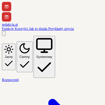
redakcja.ai
Funkcje
Korzyści
Jak to działa
Przykłady użycia
Jasny
Ciemny
Systemowy
Rozpocznij