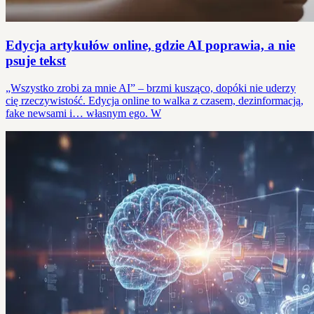
Edycja artykułów online, gdzie AI poprawia, a nie
psuje tekst
„Wszystko zrobi za mnie AI” – brzmi kusząco, dopóki nie uderzy
cię rzeczywistość. Edycja online to walka z czasem, dezinformacją,
fake newsami i… własnym ego. W