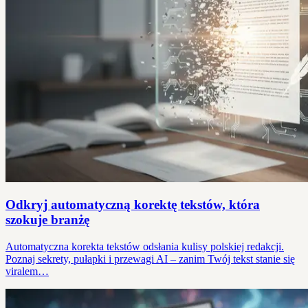
Odkryj automatyczną korektę tekstów, która
szokuje branżę
Automatyczna korekta tekstów odsłania kulisy polskiej redakcji.
Poznaj sekrety, pułapki i przewagi AI – zanim Twój tekst stanie się
viralem…