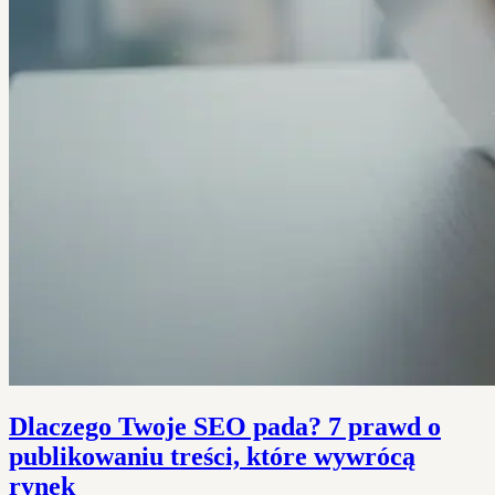
Dlaczego Twoje SEO pada? 7 prawd o
publikowaniu treści, które wywrócą
rynek