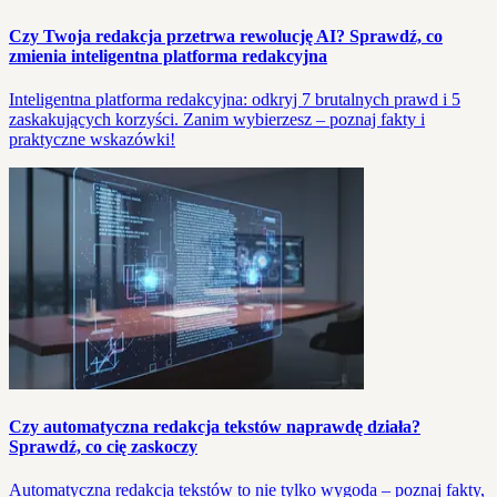
Czy Twoja redakcja przetrwa rewolucję AI? Sprawdź, co
zmienia inteligentna platforma redakcyjna
Inteligentna platforma redakcyjna: odkryj 7 brutalnych prawd i 5
zaskakujących korzyści. Zanim wybierzesz – poznaj fakty i
praktyczne wskazówki!
Czy automatyczna redakcja tekstów naprawdę działa?
Sprawdź, co cię zaskoczy
Automatyczna redakcja tekstów to nie tylko wygoda – poznaj fakty,