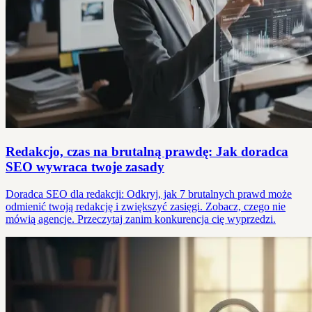
Redakcjo, czas na brutalną prawdę: Jak doradca
SEO wywraca twoje zasady
Doradca SEO dla redakcji: Odkryj, jak 7 brutalnych prawd może
odmienić twoją redakcję i zwiększyć zasięgi. Zobacz, czego nie
mówią agencje. Przeczytaj zanim konkurencja cię wyprzedzi.