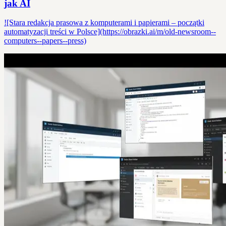
jak AI
![Stara redakcja prasowa z komputerami i papierami – początki
automatyzacji treści w Polsce](https://obrazki.ai/m/old-newsroom--
computers--papers--press)