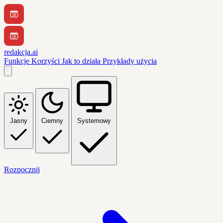
redakcja.ai
Funkcje
Korzyści
Jak to działa
Przykłady użycia
Jasny
Ciemny
Systemowy
Rozpocznij