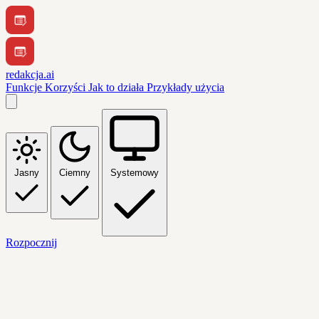
redakcja.ai
Funkcje
Korzyści
Jak to działa
Przykłady użycia
Jasny
Ciemny
Systemowy
Rozpocznij