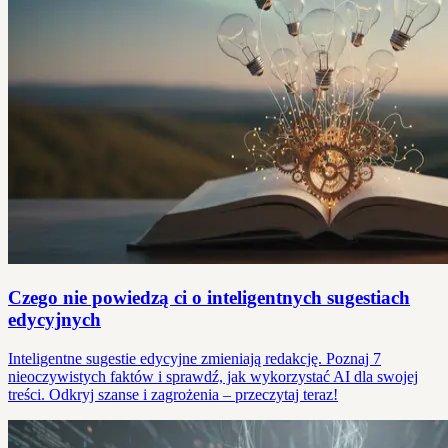
Czego nie powiedzą ci o inteligentnych sugestiach
edycyjnych
Inteligentne sugestie edycyjne zmieniają redakcję. Poznaj 7
nieoczywistych faktów i sprawdź, jak wykorzystać AI dla swojej
treści. Odkryj szanse i zagrożenia – przeczytaj teraz!