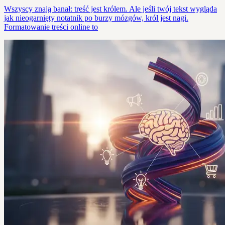
Wszyscy znają banał: treść jest królem. Ale jeśli twój tekst wygląda
jak nieogarnięty notatnik po burzy mózgów, król jest nagi.
Formatowanie treści online to