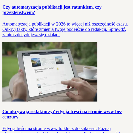
Czy automatyzacja publikacji jest ratunkiem, czy
przekleństwem?
Automatyzacja publikacji w 2026 to więcej niż oszczędność czasu.
Odkryj fakty, które zmienią twoje podejście do redakcji. Sprawdź,
zanim zdecydujesz się działać!
Co ukrywają redaktorzy? edycja treści na stronie www bez
cenzury
Edycja treści na stronie www to klucz do sukcesu. Poznaj