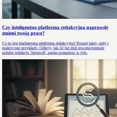
Czy inteligentna platforma redakcyjna naprawdę
zmieni twoją pracę?
Co to jest inteligentna platforma redakcyjna? Poznaj fakty, mity i
praktyczne przykłady. Odkryj, jak AI już dziś rewolucjonizuje
polskie redakcje. Sprawdź, zanim zostaniesz w tyle.