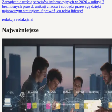
Zarządzanie treścią serwisów informacyjnych w 2026 – odkryj 7
bezlitosnych prawd, uniknij chaosu i zdobądź przewagę dzięki
najnowszym strategiom. Sprawdź, co robią liderzy!
redakcja
redakcja.ai
Najważniejsze