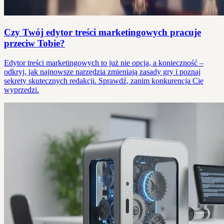
Czy Twój edytor treści marketingowych pracuje
przeciw Tobie?
Edytor treści marketingowych to już nie opcja, a konieczność –
odkryj, jak najnowsze narzędzia zmieniają zasady gry i poznaj
sekrety skutecznych redakcji. Sprawdź, zanim konkurencja Cię
wyprzedzi.