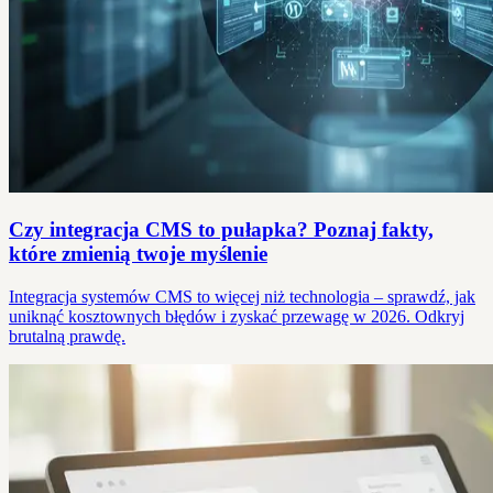
Czy integracja CMS to pułapka? Poznaj fakty,
które zmienią twoje myślenie
Integracja systemów CMS to więcej niż technologia – sprawdź, jak
uniknąć kosztownych błędów i zyskać przewagę w 2026. Odkryj
brutalną prawdę.