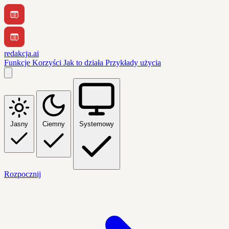
redakcja.ai
Funkcje
Korzyści
Jak to działa
Przykłady użycia
Jasny
Ciemny
Systemowy
Rozpocznij