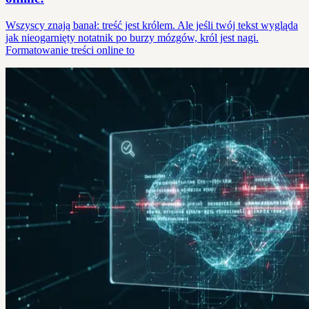
Wszyscy znają banał: treść jest królem. Ale jeśli twój tekst wygląda
jak nieogarnięty notatnik po burzy mózgów, król jest nagi.
Formatowanie treści online to