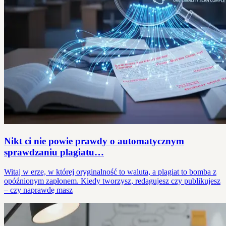
Nikt ci nie powie prawdy o automatycznym
sprawdzaniu plagiatu…
Witaj w erze, w której oryginalność to waluta, a plagiat to bomba z
opóźnionym zapłonem. Kiedy tworzysz, redagujesz czy publikujesz
– czy naprawdę masz