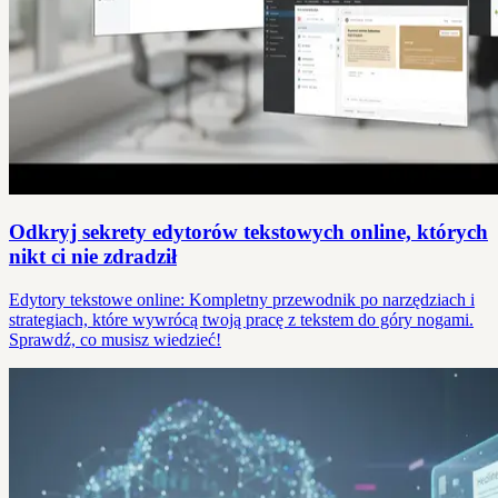
Odkryj sekrety edytorów tekstowych online, których
nikt ci nie zdradził
Edytory tekstowe online: Kompletny przewodnik po narzędziach i
strategiach, które wywrócą twoją pracę z tekstem do góry nogami.
Sprawdź, co musisz wiedzieć!