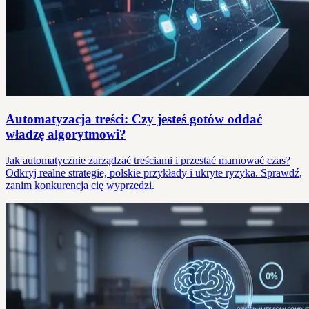
Automatyzacja treści: Czy jesteś gotów oddać
władzę algorytmowi?
Jak automatycznie zarządzać treściami i przestać marnować czas?
Odkryj realne strategie, polskie przykłady i ukryte ryzyka. Sprawdź,
zanim konkurencja cię wyprzedzi.