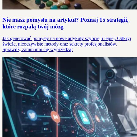
Nie masz pomysłu na artykuł? Poznaj 15 strategii,
które rozpalą twój mózg
Jak generować pomysły na nowe artykuły szybciej i lepiej. Odkryj
świeże, nieoczywiste metody oraz sekrety profesjonalistów.
Sprawdź, zanim inni cię wyprzedzą!