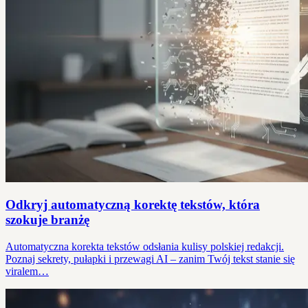
Odkryj automatyczną korektę tekstów, która
szokuje branżę
Automatyczna korekta tekstów odsłania kulisy polskiej redakcji.
Poznaj sekrety, pułapki i przewagi AI – zanim Twój tekst stanie się
viralem…