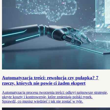
Automatyzacja treści: rewolucja czy pułapka? 7
rzeczy, których nie powie ci żaden ekspert
Automatyzacja procesu tworzenia treści: odkryj najnowsze strategie,
ukryte koszty i kontrowersje, które zmieniają polski rynek.
Sprawdź, co musisz wiedzieć i jak nie zostać w tyle.