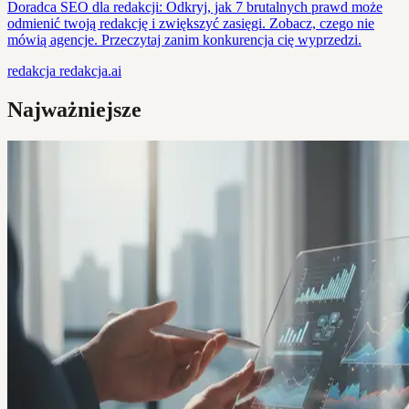
Doradca SEO dla redakcji: Odkryj, jak 7 brutalnych prawd może
odmienić twoją redakcję i zwiększyć zasięgi. Zobacz, czego nie
mówią agencje. Przeczytaj zanim konkurencja cię wyprzedzi.
redakcja
redakcja.ai
Najważniejsze