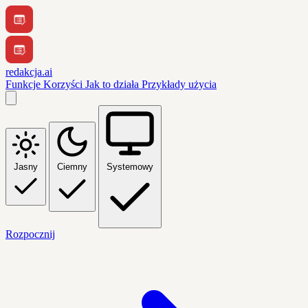
redakcja.ai
Funkcje
Korzyści
Jak to działa
Przykłady użycia
Jasny
Ciemny
Systemowy
Rozpocznij