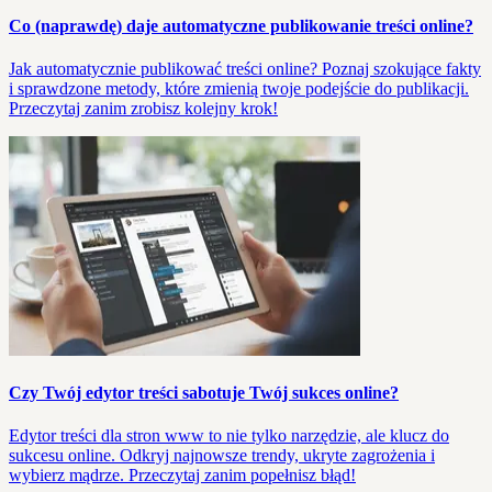
Co (naprawdę) daje automatyczne publikowanie treści online?
Jak automatycznie publikować treści online? Poznaj szokujące fakty
i sprawdzone metody, które zmienią twoje podejście do publikacji.
Przeczytaj zanim zrobisz kolejny krok!
Czy Twój edytor treści sabotuje Twój sukces online?
Edytor treści dla stron www to nie tylko narzędzie, ale klucz do
sukcesu online. Odkryj najnowsze trendy, ukryte zagrożenia i
wybierz mądrze. Przeczytaj zanim popełnisz błąd!