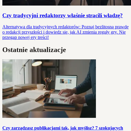
Czy tradycyjni redaktorzy właśnie stracili władzę?
Alternatywa dla tradycyjnych redaktorów: Poznaj bezlitosną prawdę
o redakcji przyszłości i dowiedz się, jak AI zmienia reguły gry. Nie
przegap nowej ery treści!
Ostatnie aktualizacje
Czy zarządzasz publikacjami tak, jak myślisz? 7 szokujących