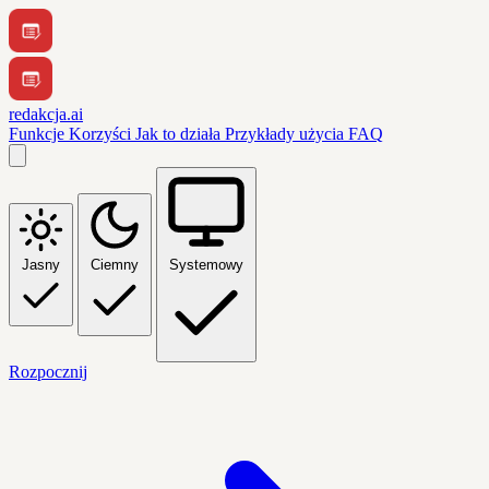
redakcja.ai
Funkcje
Korzyści
Jak to działa
Przykłady użycia
FAQ
Jasny
Ciemny
Systemowy
Rozpocznij