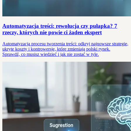
Automatyzacja treści: rewolucja czy pułapka? 7
rzeczy, których nie powie ci żaden ekspert
Automatyzacja procesu tworzenia treści: odkryj najnowsze strategie,
ukryte koszty i kontrowersje, które zmieniają polski rynek.
Sprawdź, co musisz wiedzieć i jak nie zostać w tyle.