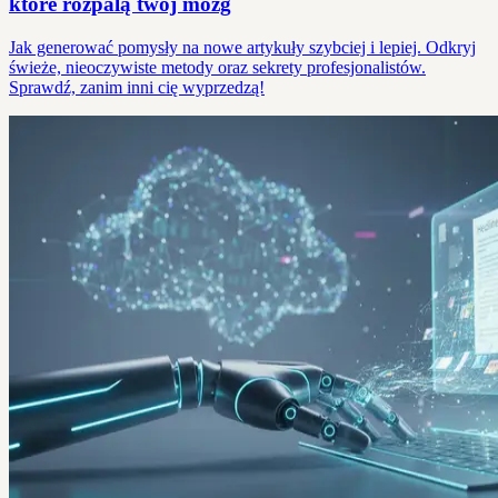
które rozpalą twój mózg
Jak generować pomysły na nowe artykuły szybciej i lepiej. Odkryj
świeże, nieoczywiste metody oraz sekrety profesjonalistów.
Sprawdź, zanim inni cię wyprzedzą!