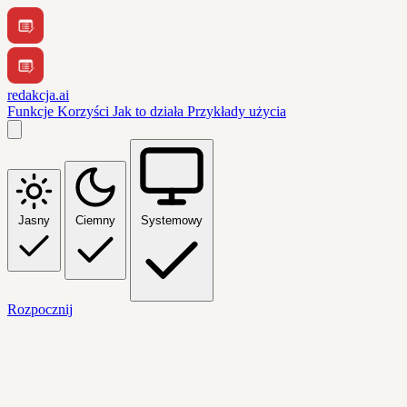
redakcja.ai
Funkcje
Korzyści
Jak to działa
Przykłady użycia
Jasny
Ciemny
Systemowy
Rozpocznij