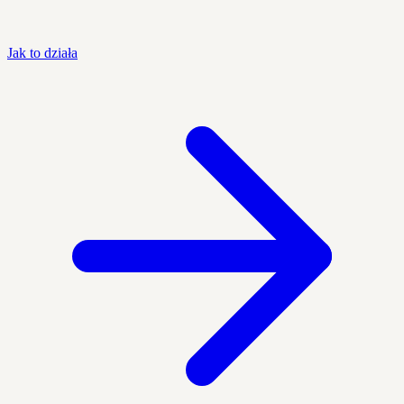
Jak to działa