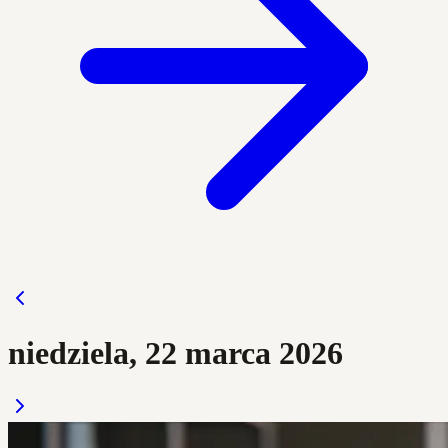
niedziela, 22 marca 2026