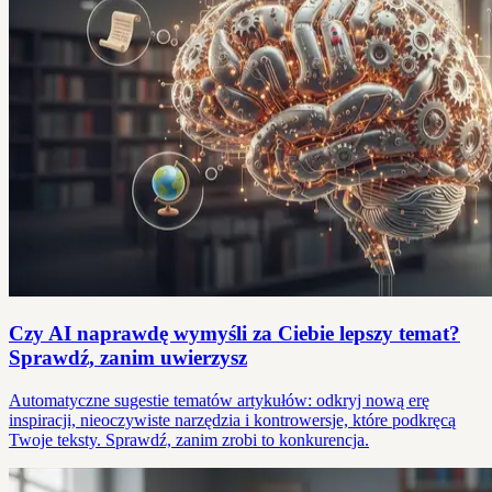
Czy AI naprawdę wymyśli za Ciebie lepszy temat?
Sprawdź, zanim uwierzysz
Automatyczne sugestie tematów artykułów: odkryj nową erę
inspiracji, nieoczywiste narzędzia i kontrowersje, które podkręcą
Twoje teksty. Sprawdź, zanim zrobi to konkurencja.