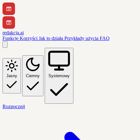
redakcja.ai
Funkcje
Korzyści
Jak to działa
Przykłady użycia
FAQ
Jasny
Ciemny
Systemowy
Rozpocznij